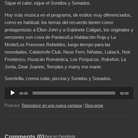
Sigue el calor, sigue el Sonidos y Sonados.
Hoy más música en el programa, de estilos muy diferenciados,
como es habitual. los temas del recuerdo tienen como
protagonistas a Elton John y a Gabinete Caligari, los originales y
versiones son cosa de Paraiso/La Habitación Roja y La
Mode/Los Fresones Rebeldes, luego tiempo para las
novedades, Catástrofe Club, Neus Ferri, Niñatas, Luback, Noir
Fronterizo, Huracán Romántica, Los Psíquicos, Rokefort, La
Jvnta, Dear Joanne, Temples y marry me marie.
Sombrilla, crema solar, piscina y Sonidos y Sonados.
Reproductor
00:00
00:00
de
audio
Podcast:
Reproducir en una nueva ventana
|
Descargar
Comments (0)
View on Facebook