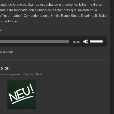
blando de lo que estábamos escuchando últimamente. Ellos me dieron
ama está fabricado con algunos de los nombres que salieron en la
 Yuseff Lateef, Cymande, Lonnie Smith, Parov Stelar, Deadmau5, Kalte
or de Ondas.
9.
Utiliza
00:00
las
teclas
Descargar
de
flecha
arriba/abajo
12-20
para
Audios programas
Etiquetas:
Neu!
aumentar
o
disminuir
el
volumen.