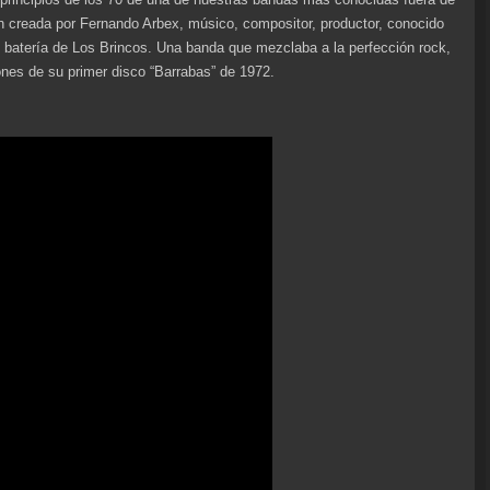
n creada por Fernando Arbex, músico, compositor, productor, conocido
 batería de Los Brincos. Una banda que mezclaba a la perfección rock,
ones de su primer disco “Barrabas” de 1972.