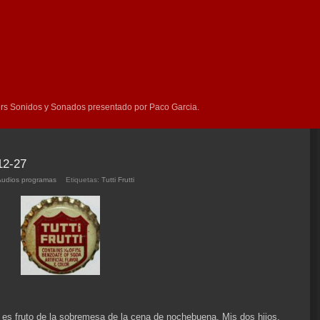
rs Sonidos y Sonados presentado por Paco Garcia.
12-27
Audios programas
Etiquetas:
Tutti Frutti
 es fruto de la sobremesa de la cena de nochebuena. Mis dos hijos,