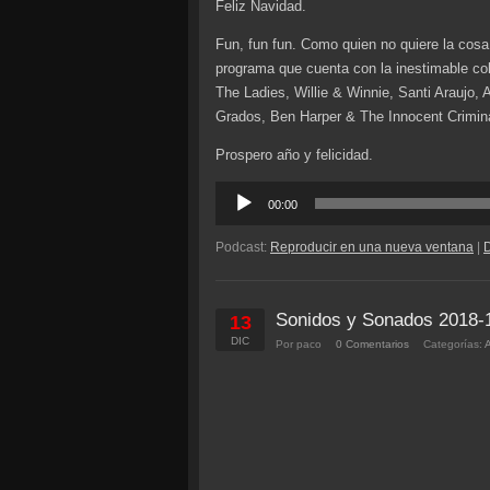
Feliz Navidad.
Fun, fun fun. Como quien no quiere la co
programa que cuenta con la inestimable co
The Ladies, Willie & Winnie, Santi Araujo, 
Grados, Ben Harper & The Innocent Crimin
Prospero año y felicidad.
Reproductor
00:00
de
audio
Podcast:
Reproducir en una nueva ventana
|
Sonidos y Sonados 2018-
13
DIC
Por paco
0 Comentarios
Categorías: