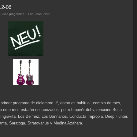
arriba/abajo
12-06
para
Audios programas
Etiquetas:
Neu!
aumentar
o
disminuir
el
volumen.
l primer programa de diciembre. Y, como es habitual, cambio de mes,
e este mes estarán encabezados por «Trippin'» del valenciano Borja
 Ingravita, Los Belmez, Los Bannanos, Conducta Impropia, Deep Hunter,
nta, Saratoga, Stratovarius y Medina Azahara.