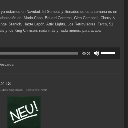
sa ya estamos en Navidad. El Sonidos y Sonados de esta semana es un
laboración de Mario Cobo, Eduard Carreras, Glen Campbell, Cherry &
Angel Stanich, Hazte Lapón, Attic Lights, Los Retrovisores, Terco, 51
als y los King Crimson, nada más y nada menos, para acabar.
Utiliza
00:00
las
teclas
Descargar
de
flecha
arriba/abajo
12-13
para
Audios programas
Etiquetas:
Neu!
aumentar
o
disminuir
el
volumen.