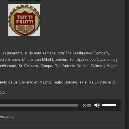
.
, un programa, el de esta semana, con The Soulbreaker Company,
dle Groove, Birkins con Mikel Erentxun, Tori Sparks con Calamento y
erHomard, Sr. Chinarro, Compro Oro, Antonio Orozco, Calima y Miguel
erto de Sr. Chinarro en Madrid, Teatro Barcelo, es el dia 16 y no el 15.
cto,
Utiliza
00:00
las
teclas
Descargar
de
flecha