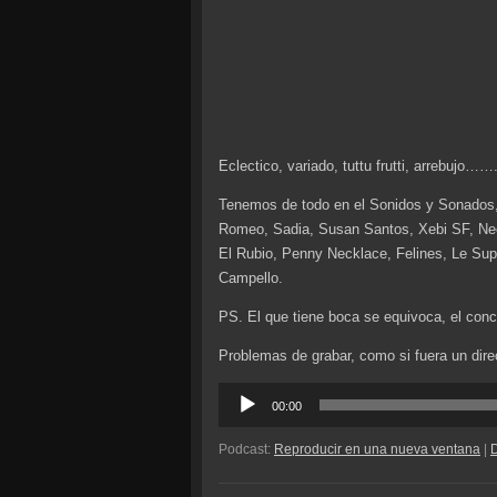
Eclectico, variado, tuttu frutti, arrebujo…….
Tenemos de todo en el Sonidos y Sonados
Romeo, Sadia, Susan Santos, Xebi SF, Nee
El Rubio, Penny Necklace, Felines, Le Sup
Campello.
PS. El que tiene boca se equivoca, el conci
Problemas de grabar, como si fuera un dire
Reproductor
00:00
de
audio
Podcast:
Reproducir en una nueva ventana
|