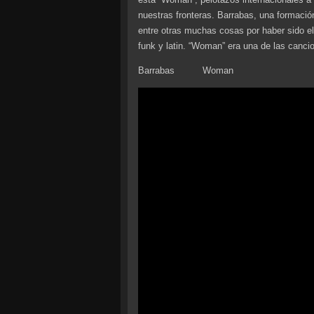
nuestras fronteras. Barrabas, una formació
entre otras muchas cosas por haber sido el
funk y latin. “Woman” era una de las canci
Barrabas Woman