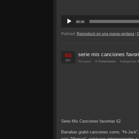
Reproductor
00:00
de
audio
Podcast:
Reproducir en una nueva ventana
|
serie mis canciones favor
03
DIC
Por paco
0 Comentarios
Categorías:
Serie Mis Canciones favoritas 62
Barrabas grabó canciones como, “Hi-Jack”, 
esta “Woman”, pelotazos internacionales a