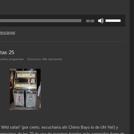
Utiliza
00:00
las
teclas
Descargar
de
flecha
arriba/abajo
itas 25
para
Audios programas
Etiquetas:
Mis canciones
aumentar
o
disminuir
el
volumen.
Wild safari” (por cierto, escucharía ahí Chimo Bayo lo de Uh! Ha!) y
 principios de los 70 de una de nuestras bandas más conocidas fuera de