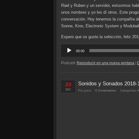
Rael y Ruben y un servidor, estuvimos ha
unos nombres y yo les dí otros. Este progr
conversación. Hoy tenemos la compañía de
Sonne, Kino, Electronic System y Modulad
Espero que os guste la selección, feliz 201
Reproductor
00:00
de
audio
Podcast:
Reproducir en una nueva ventana
|
Sonidos y Sonados 2018-
20
DIC
Por paco
0 Comentarios
Categorías: