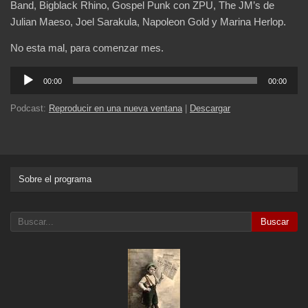
Band, Bigblack Rhino, Gospel Punk con ZPU, The JM’s de
Julian Maeso, Joel Sarakula, Napoleon Gold y Marina Herlop.
No esta mal, para comenzar mes.
Reproductor
00:00
00:00
de
audio
Podcast:
Reproducir en una nueva ventana
|
Descargar
Sobre el programa
Buscar