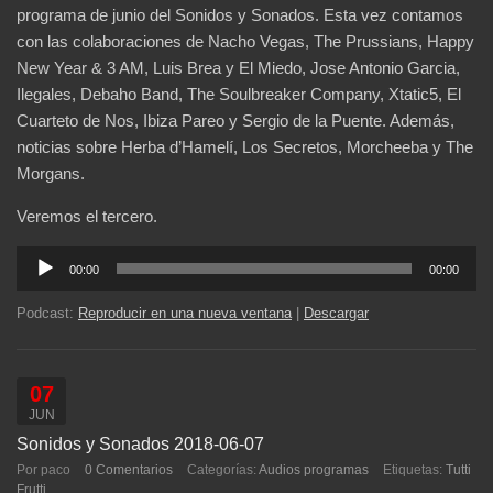
programa de junio del Sonidos y Sonados. Esta vez contamos
con las colaboraciones de Nacho Vegas, The Prussians, Happy
New Year & 3 AM, Luis Brea y El Miedo, Jose Antonio Garcia,
Ilegales, Debaho Band, The Soulbreaker Company, Xtatic5, El
Cuarteto de Nos, Ibiza Pareo y Sergio de la Puente. Además,
noticias sobre Herba d’Hamelí, Los Secretos, Morcheeba y The
Morgans.
Veremos el tercero.
Reproductor
00:00
00:00
de
audio
Podcast:
Reproducir en una nueva ventana
|
Descargar
07
JUN
Sonidos y Sonados 2018-06-07
Por paco
0 Comentarios
Categorías:
Audios programas
Etiquetas:
Tutti
Frutti