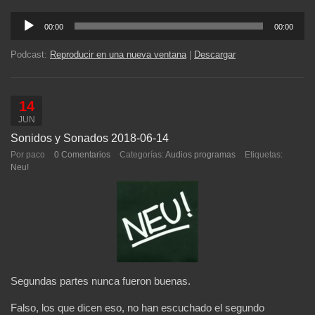
Reproductor
00:00
00:00
de
audio
Podcast:
Reproducir en una nueva ventana
|
Descargar
14
JUN
Sonidos y Sonados 2018-06-14
Por paco
0 Comentarios
Categorías:
Audios programas
Etiquetas:
Neu!
Segundas partes nunca fueron buenas.
Falso, los que dicen eso, no han escuchado el segundo