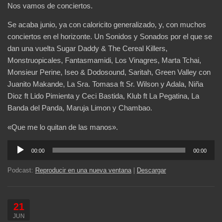
Nos vamos de conciertos.
Se acaba junio, ya con caloricito generalizado, y, con muchos
conciertos en el horizonte. Un Sonidos y Sonados por el que se
dan una vuelta Sugar Daddy & The Cereal Killers,
Monstruopicales, Fantasmamidi, Los Vinagres, Marta Tchai,
Monsieur Perine, Iseo & Dodosound, Saritah, Green Valley con
Juanito Makande, La Sra. Tomasa ft Sr. Wilson y Adala, Niña
Dioz ft Lido Pimienta y Ceci Bastida, Klub ft La Pegatina, La
Banda del Panda, Maruja Limon y Chambao.
«Que me lo quitan de las manos».
Reproductor
00:00
00:00
de
audio
Podcast:
Reproducir en una nueva ventana
|
Descargar
21
JUN