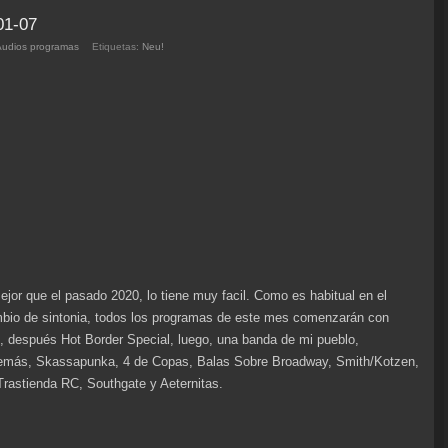
arriba/abajo
01-07
para
Audios programas
Etiquetas:
Neu!
aumentar
o
disminuir
el
volumen.
r que el pasado 2020, lo tiene muy facil. Como es habitual en el
io de sintonia, todos los programas de este mes comenzarán con
ico, después Hot Border Special, luego, una banda de mi pueblo,
 además, Skassapunka, 4 de Copas, Balas Sobre Broadway, Smith/Kotzen,
Trastienda RC, Southgate y Aeternitas.