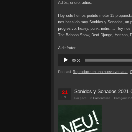
Adiós, enero, adiós.
Hoy solo hemos podido meter 13 propuestas
nos hasalido muy Sonidos y Sonados, un pr
progresivo, heavy, punk, indie….. Hoy nos
The Baboon Show, Deaf Django, Horizon, 
A disfrutar.
Reproductor
00:00
de
audio
Podcast:
Reproducir en una nueva ventana
|
Sonidos y Sonados 2021-
21
ENE
Por paco
3 Comentarios
Categorías: