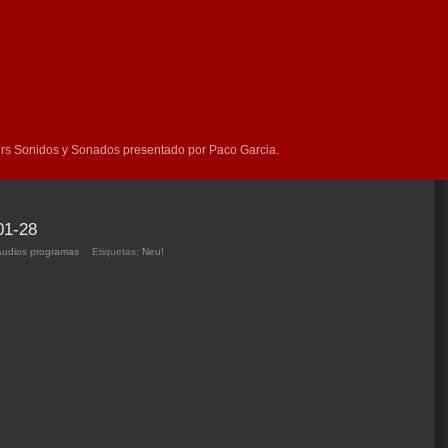
rs Sonidos y Sonados presentado por Paco Garcia.
01-28
Audios programas
Etiquetas:
Neu!