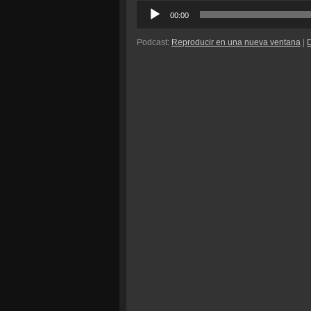
Reproductor
00:00
de
audio
Podcast:
Reproducir en una nueva ventana
|