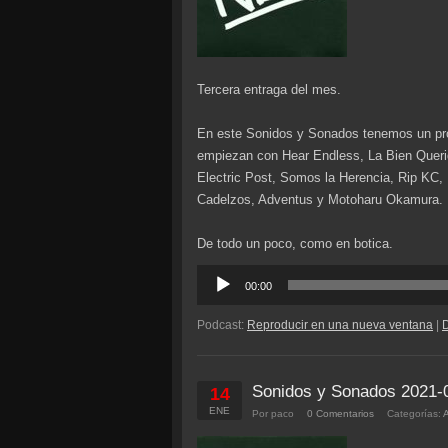
Tercera entraga del mes.
En este Sonidos y Sonados tenemos un pro
empiezan con Hear Endless, La Bien Querida
Electric Post, Somos la Herencia, Rip KC,
Cadelzos, Adventus y Motoharu Okamura.
De todo un poco, como en botica.
Reproductor
00:00
de
audio
Podcast:
Reproducir en una nueva ventana
|
Sonidos y Sonados 2021-
14
ENE
Por paco
0 Comentarios
Categorías: