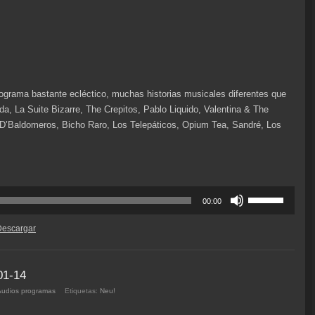
grama bastante ecléctico, muchas historias musicales diferentes que
, La Suite Bizarre, The Crepitos, Pablo Liquido, Valentina & The
 D’Baldomeros, Bicho Raro, Los Telepáticos, Opium Tea, Sandré, Los
Utiliza
00:00
las
teclas
Descargar
de
flecha
arriba/abajo
01-14
para
Audios programas
Etiquetas:
Neu!
aumentar