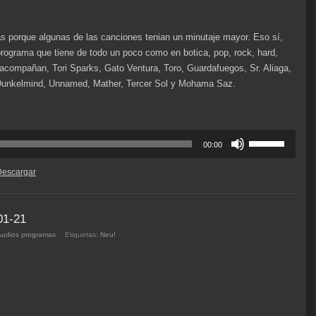
 porque algunas de las canciones tenian un minutaje mayor. Eso sí,
ograma que tiene de todo un poco como en botica, pop, rock, hard,
 acompañan, Tori Sparks, Gato Ventura, Toro, Guardafuegos, Sr. Aliaga,
Dunkelmind, Unnamed, Mather, Tercer Sol y Mohama Saz.
Utiliza
00:00
las
teclas
Descargar
de
flecha
arriba/abajo
01-21
para
Audios programas
Etiquetas:
Neu!
aumentar
o
disminuir
el
volumen.