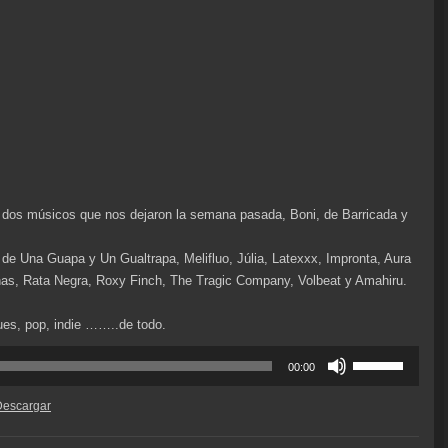
o
disminuir
el
volumen.
dos músicos que nos dejaron la semana pasada, Boni, de Barricada y
de Una Guapa y Un Gualtrapa, Melifluo, Júlia, Latexxx, Impronta, Aura
nas, Rata Negra, Roxy Finch, The Tragic Company, Volbeat y Amahiru.
lues, pop, indie ……..de todo.
Utiliza
00:00
las
teclas
Descargar
de
flecha