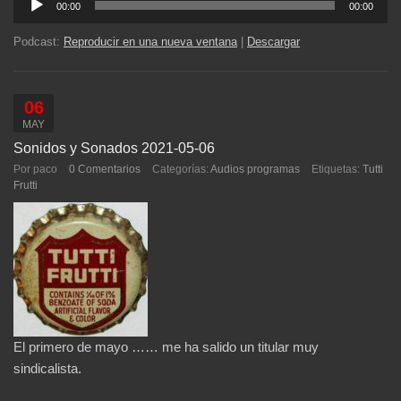
00:00
00:00
de
audio
Podcast:
Reproducir en una nueva ventana
|
Descargar
06
MAY
Sonidos y Sonados 2021-05-06
Por paco
0 Comentarios
Categorías:
Audios programas
Etiquetas:
Tutti
Frutti
El primero de mayo …… me ha salido un titular muy
sindicalista.