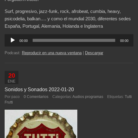
Surf, progresivo, jazz-funk, rock, afrobeat, cumbia, heavy,
psicodelia, balkan…. y como el mundial 2030, diferentes sedes
España, Portugal, Alemania, Holanda e Inglaterra
Reproductor
00:00
00:00
de
audio
Podcast:
Reproducir en una nueva ventana
|
Descargar
20
ENE
Sonidos y Sonados 2022-01-20
Por paco
0 Comentarios
Categorías:
Audios programas
Etiquetas:
Tutti
Frutti