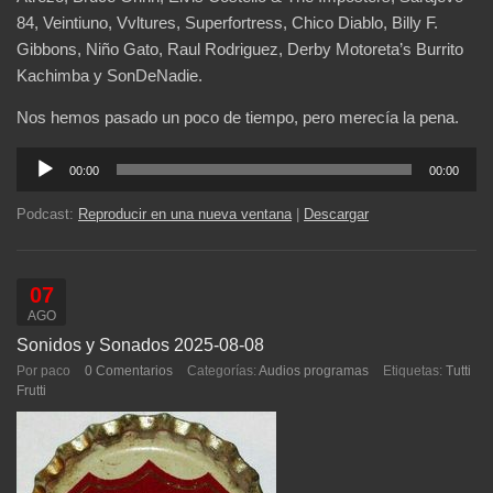
84, Veintiuno, Vvltures, Superfortress, Chico Diablo, Billy F.
Gibbons, Niño Gato, Raul Rodriguez, Derby Motoreta’s Burrito
Kachimba y SonDeNadie.
Nos hemos pasado un poco de tiempo, pero merecía la pena.
Reproductor
00:00
00:00
de
audio
Podcast:
Reproducir en una nueva ventana
|
Descargar
07
AGO
Sonidos y Sonados 2025-08-08
Por paco
0 Comentarios
Categorías:
Audios programas
Etiquetas:
Tutti
Frutti