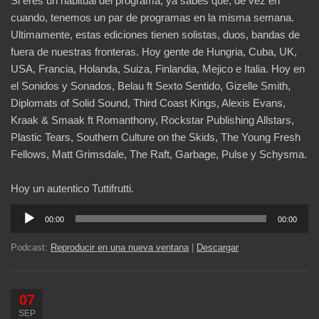
Si eres un habitual del programa, ya sabes que, de vez en
cuando, tenemos un par de programas en la misma semana.
Ultimamente, estas ediciones tienen solistas, duos, bandas de
fuera de nuestras fronteras. Hoy gente de Hungria, Cuba, UK,
USA, Francia, Holanda, Suiza, Finlandia, Mejico e Italia. Hoy en
el Sonidos y Sonados, Belau ft Sexto Sentido, Gizelle Smith,
Diplomats of Solid Sound, Third Coast Kings, Alexis Evans,
Kraak & Smaak ft Romanthony, Rockstar Publishing Allstars,
Plastic Tears, Southern Culture on the Skids, The Young Fresh
Fellows, Matt Grimsdale, The Raft, Garbage, Pulse y Schysma.
Hoy un autentico Tuttifrutti.
Reproductor
00:00
00:00
de
audio
Podcast:
Reproducir en una nueva ventana
|
Descargar
07
SEP