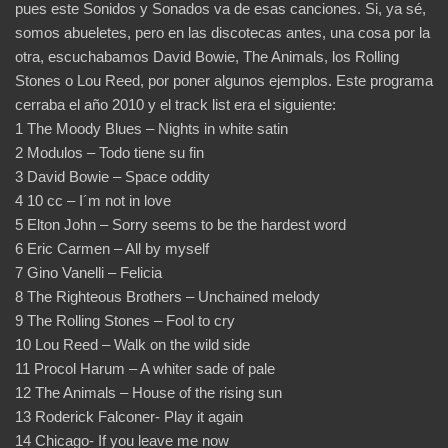
pues este Sonidos y Sonados va de esas canciones. Si, ya sé,
somos abueletes, pero en las discotecas antes, una cosa por la
otra, escuchabamos David Bowie, The Animals, los Rolling
Stones o Lou Reed, por poner algunos ejemplos. Este programa
cerraba el año 2010 y el track list era el siguiente:
1 The Moody Blues – Nights in white satin
2 Modulos – Todo tiene su fin
3 David Bowie – Space oddity
4 10 cc – I´m not in love
5 Elton John – Sorry seems to be the hardest word
6 Eric Carmen – All by myself
7 Gino Vanelli – Felicia
8 The Righteous Brothers – Unchained melody
9 The Rolling Stones – Fool to cry
10 Lou Reed – Walk on the wild side
11 Procol Harum – A whiter sade of pale
12 The Animals – House of the rising sun
13 Roderick Falconer- Play it again
14 Chicago- If you leave me now