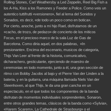
Rolling Stones, Carl Weathersby a Led Zeppelin, Reel Big Fish a
los A-Ha, Kiss a los Ramones y Feeder a Police. Como veis un
autentico tuttifrutti «versionero», fiel al lema del Sonidos y
Sonados, es decir, «de todo un poco como en botica».
Por cierto, anoche, junto a mi hijo Rael, disfrutamos de un
«cacho, de trozo, de pedazo» de concierto de los miticos
Focus, en el precioso marco de la sala Luz de Gas de
Barcelona. Como diria aquel, en dos palabras, «In
presionante». Encima del escenario, musicos de categoria,
Thijs Van Leer al frente de la historia, comunicativo,
dicharachero, gesticulante, ejerciendo de maestro de
ceremonias en todo momento, junto a él, una gran sección de
ritmo con Bobby Jacobs al bajo y el Pierre Van der Linden a la
bateria, y en la guitarra, una máquina llamada Niels Van der
Steenhoven, al que Thijs, le da una gran cancha en un
espectaculo, en el que todos los componentes de la banda
disfrutan de momentos individuales sorprendentes. Sonaron,
entre otros grandes temas, clásicos de la banda como «Sylvia»,
«Harem Scarem», La Cathedrale de Strasbourg» o el