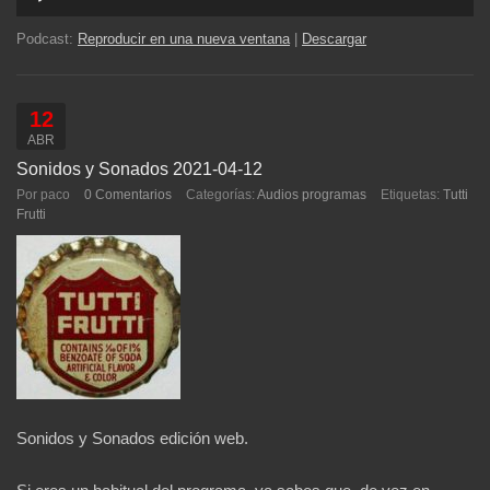
de
audio
Podcast:
Reproducir en una nueva ventana
|
Descargar
12
ABR
Sonidos y Sonados 2021-04-12
Por paco
0 Comentarios
Categorías:
Audios programas
Etiquetas:
Tutti
Frutti
Sonidos y Sonados edición web.