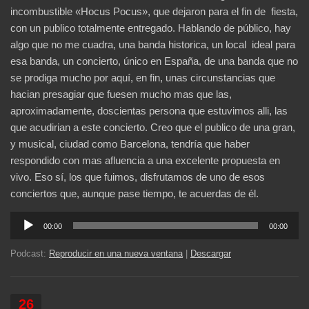
incombustible «Hocus Pocus», que dejaron para el fin de fiesta,
con un publico totalmente entregado. Hablando de público, hay
algo que no me cuadra, una banda historica, un local ideal para
esa banda, un concierto, único en España, de una banda que no
se prodiga mucho por aquí, en fin, unas circunstancias que
hacian presagiar que fuesen mucho mas que las,
aproximadamente, doscientas persona que estuvimos alli, las
que acudirian a este concierto. Creo que el publico de una gran,
y musical, ciudad como Barcelona, tendría que haber
respondido con mas afluencia a una excelente propuesta en
vivo. Eso sí, los que fuimos, disfrutamos de uno de esos
conciertos que, aunque pase tiempo, te acuerdas de él.
Reproductor
00:00
00:00
de
audio
Podcast:
Reproducir en una nueva ventana
|
Descargar
26