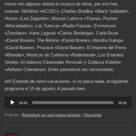
como ven algunos artista la musica de otros, por eso hoy
suenan NikWest «AC/DC», Charles Bradley «Black Sabbath»,
Hozier «Led Zeppelin», Miryam Latrece «Triana», Pecker
«Mocedades», Los Tuercas «Radio Futura», Emmerson
«Zombies», Hans Laguna «Carlos Berlanga», Carla Bruni
«David Bowie», The Birkins «David Bowie», Alondra Galopa
«David Bowie», Prozack «David Bowie», El Imperio del Perro
«Blondie», Misticos de Cafeteria «Radiohead», Los Enanitos
Verdes «Credence Clearwater Revival» y Dubioza Kolektiv
«Adriano Celentano». Entre parentesis los versionados.
Ah! Estando de semi-vacaciones, si no pasa nada, el siguiente
programa el 15 de agosto. A pasarlo bien.
Reproductor
00:00
00:00
de
audio
Podcast:
Reproducir en una nueva ventana
|
Descargar