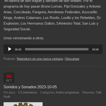
en idioma de don Miguel y también de don William. Por el
programa de hoy pasan Bruno Lomas, Pipi Gonzalez y Antonio
Arias, Corcobado, Fangoria, Aerolineas Federales, Azucarillo
Kings, Andres Calamaro, Los Roslis, Louillo y los Rebeldes, Dr.
Explosion, Los Hermanos Dalton, SAiniestro Total, San Luis y
Seguridad Social.
Unos versionando a otros.
Reproductor
00:00
00:00
de
audio
Podcast:
Reproducir en una nueva ventana
|
Descargar
06
OCT
Sonidos y Sonados 2023-10-05
Por paco
0 Comentarios
Categorías:
Audios programas
Etiquetas:
Tutti
Frutti