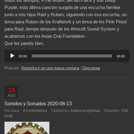
todos los tiempos, «The Mule», del Ian Paice y sus Deep
Purple, esta última canción surgida de una escucha familiar
junto a mis hijos Rael y Ruben, siguiendo con esa escucha, un
tema para Ruben de los Kraftwerk y un tema de los Pink Floyd
para Rael, tiempo después de los Afrocelt Sound System y
acabamos con los Asian Dub Foundation.
Que los paséis bien.
Reproductor
00:00
00:00
de
audio
Podcast:
Reproducir en una nueva ventana
|
Descargar
13
AGO
Sonidos y Sonados 2020-08-13
Por paco
0 Comentarios
Categorías:
Audios programas
Etiquetas:
Tutti
Frutti