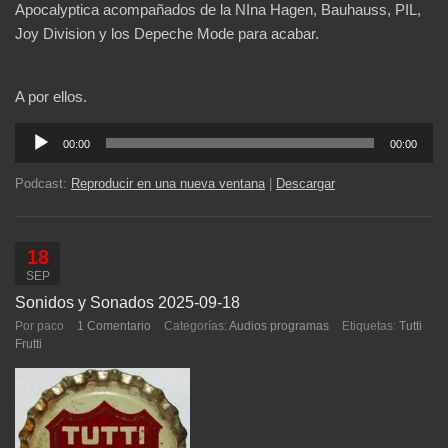
Apocalyptica acompañados de la NIna Hagen, Bauhauss, PIL,
Joy Division y los Depeche Mode para acabar.
A por ellos.
Reproductor
00:00
00:00
de
audio
Podcast:
Reproducir en una nueva ventana
|
Descargar
18
SEP
Sonidos y Sonados 2025-09-18
Por paco
1 Comentario
Categorías:
Audios programas
Etiquetas:
Tutti
Frutti