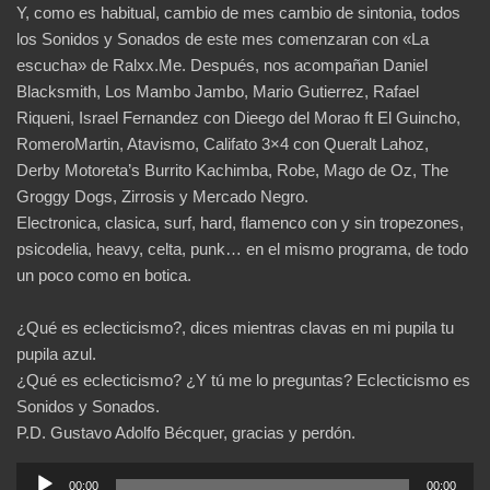
Y, como es habitual, cambio de mes cambio de sintonia, todos
los Sonidos y Sonados de este mes comenzaran con «La
escucha» de Ralxx.Me. Después, nos acompañan Daniel
Blacksmith, Los Mambo Jambo, Mario Gutierrez, Rafael
Riqueni, Israel Fernandez con Dieego del Morao ft El Guincho,
RomeroMartin, Atavismo, Califato 3×4 con Queralt Lahoz,
Derby Motoreta’s Burrito Kachimba, Robe, Mago de Oz, The
Groggy Dogs, Zirrosis y Mercado Negro.
Electronica, clasica, surf, hard, flamenco con y sin tropezones,
psicodelia, heavy, celta, punk… en el mismo programa, de todo
un poco como en botica.
¿Qué es eclecticismo?, dices mientras clavas en mi pupila tu
pupila azul.
¿Qué es eclecticismo? ¿Y tú me lo preguntas? Eclecticismo es
Sonidos y Sonados.
P.D. Gustavo Adolfo Bécquer, gracias y perdón.
Reproductor
00:00
00:00