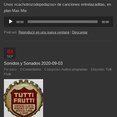
Unos «cachotrozodepedazos» de canciones entrelazaditas, en
plan Max Mix
Reproductor
00:00
00:00
de
audio
Podcast:
Reproducir en una nueva ventana
|
Descargar
03
SEP
Sonidos y Sonados 2020-09-03
Por paco
0 Comentarios
Categorías:
Audios programas
Etiquetas:
Tutti
Frutti