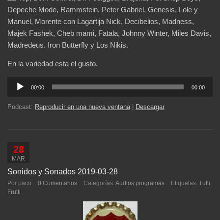
Depeche Mode, Rammstein, Peter Gabriel, Genesis, Lole y
Manuel, Morente con Lagartija Nick, Decibelios, Madness,
Majek Fashek, Cheb mami, Fatala, Johnny Winter, Miles Davis,
Madredeus. Iron Butterfly y Los Nikis.
En la variedad esta el gusto.
Reproductor
00:00
00:00
de
audio
Podcast:
Reproducir en una nueva ventana
|
Descargar
28
MAR
Sonidos y Sonados 2019-03-28
Por paco
0 Comentarios
Categorías:
Audios programas
Etiquetas:
Tutti
Frutti