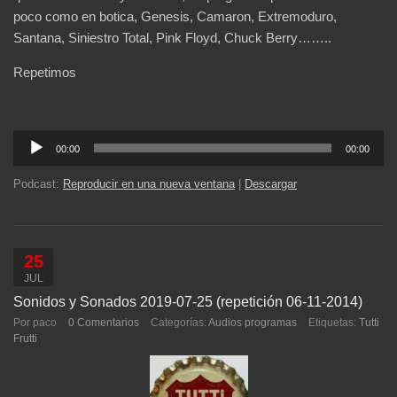
poco como en botica, Genesis, Camaron, Extremoduro,
Santana, Siniestro Total, Pink Floyd, Chuck Berry……..
Repetimos
Reproductor
00:00
00:00
de
audio
Podcast:
Reproducir en una nueva ventana
|
Descargar
25
JUL
Sonidos y Sonados 2019-07-25 (repetición 06-11-2014)
Por paco
0 Comentarios
Categorías:
Audios programas
Etiquetas:
Tutti
Frutti