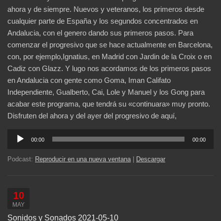
ahora y de siempre. Nuevos y veteranos, los primeros desde
cualquier parte de España y los segundos concentrados en
Andalucia, con el genero dando sus primeros pasos. Para
comenzar el progresivo que se hace actualmente en Barcelona,
con, por ejemplo,Ignatius, en Madrid con Jardin de la Croix o en
Cadiz con Glazz. Y lugo nos acordamos de los primeros pasos
en Andalucia con gente como Goma, Iman Califato
Independiente, Gualberto, Cai, Lole y Manuel y los Gong para
acabar este programa, que tendrá su «continuara» muy pronto.
Disfruten del ahora y del ayer del progresivo de aquí,
Reproductor
00:00
00:00
de
audio
Podcast:
Reproducir en una nueva ventana
|
Descargar
10
MAY
Sonidos y Sonados 2021-05-10