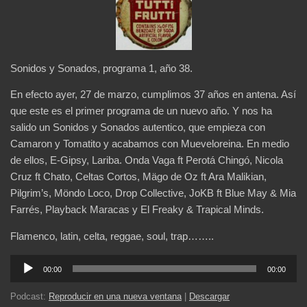
Sonidos y Sonados, programa 1, año 38.
En efecto ayer, 27 de marzo, cumplimos 37 años en antena. Así
que este es el primer programa de un nuevo año. Y nos ha
salido un Sonidos y Sonados autentico, que empieza con
Camaron y Tomatito y acabamos con Mueveloreina. En medio
de ellos, E-Gipsy, Lariba. Onda Vaga ft Perotá Chingó, Nicola
Cruz ft Chato, Celtas Cortos, Mägo de Oz ft Ara Malikian,
Pilgrim’s, Möndo Loco, Drop Collective, JoKB ft Blue May & Mia
Farrés, Playback Maracas y El Freaky & Trapical Minds.
Flamenco, latin, celta, reggae, soul, trap……..
Reproductor
00:00
00:00
de
audio
Podcast:
Reproducir en una nueva ventana
|
Descargar