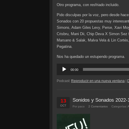
Otro programa, con resfriado incluido.
Pido disculpas por la voz, pero desde hac
Sonados con 20 propuestas muy interesant
Simons, Adam Giles Levy, Perse, Xavi Mo
Crisbru, Mani Dii, Chip Deva X Simon Sez f
Marsano & Salak, Malva Vela & Lin Cortés
Pegatina.
Nos ha quedado un estupendo programa.
Reproductor
00:00
de
audio
Podcast:
Reproducir en una nueva ventana
|
Sonidos y Sonados 2022-
13
OCT
Por paco
2 Comentarios
Categorías: