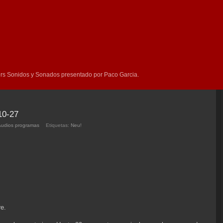
rs Sonidos y Sonados presentado por Paco Garcia.
10-27
Audios programas
Etiquetas:
Neu!
re.