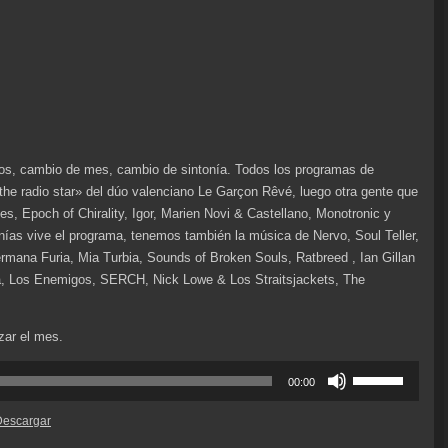
o
disminuir
el
volumen.
dos, cambio de mes, cambio de sintonía. Todos los programas de
 the radio star» del dúo valenciano Le Garçon Rêvé, luego otra gente que
s, Epoch of Chirality, Igor, Marien Novi & Castellano, Monotronic y
nías vive el programa, tenemos también la música de Nervo, Soul Teller,
mana Furia, Mia Turbia, Sounds of Broken Souls, Ratbreed , Ian Gillan
a, Los Enemigos, SERCH, Nick Lowe & Los Straitsjackets, The
zar el mes.
Utiliza
00:00
las
teclas
Descargar
de