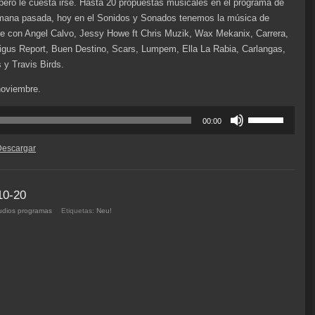
, pero le cuesta irse. Hasta 20 propuestas musicales en el programa de
emana pasada, hoy en el Sonidos y Sonados tenemos la música de
e con Angel Calvo, Jessy Howe ft Chris Muzik, Wax Mekanix, Carrera,
igus Report, Buen Destino, Scars, Lumpem, Ella La Rabia, Carlangas,
 y Travis Birds.
noviembre.
Utiliza
00:00
las
teclas
Descargar
de
flecha
arriba/abajo
10-20
para
udios programas
Etiquetas:
Neu!
aumentar
o
disminuir
el
volumen.