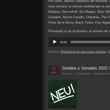
Por cierto, últimos coletazos del resfriado
esta semana, la misma cantidad que la s
Baldosa, Dan Imhoff, Els Maquis, Marc Wil
Lizipains, Nacho Casado, Cherokee, The V
Fotos de la Novia, Black Toska, Pau Vegas
Pensando ya en el próximo, el primero de 
Reproductor
00:00
de
audio
Podcast:
Reproducir en una nueva ventana
|
Sonidos y Sonados 2022-
20
OCT
Por paco
1 Comentario
Categorías:
A