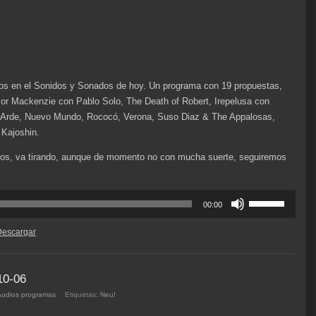
el
volumen.
os en el Sonidos y Sonados de hoy. Un programa con 19 propuestas,
ior Mackenzie con Pablo Solo, The Death of Robert, Irepelusa con
a, Arde, Nuevo Mundo, Rococó, Verona, Suso Diaz & The Appalosas,
 Kajoshin.
nados, va tirando, aunque de momento no con mucha suerte, seguiremos
Utiliza
00:00
las
teclas
Descargar
de
flecha
arriba/abajo
10-06
para
Audios programas
Etiquetas:
Neu!
aumentar