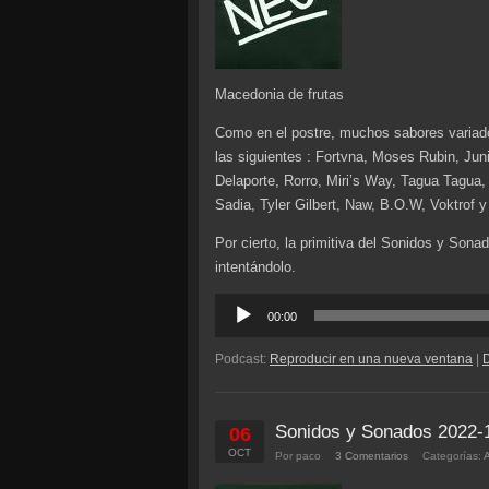
Macedonia de frutas
Como en el postre, muchos sabores variad
las siguientes : Fortvna, Moses Rubin, Jun
Delaporte, Rorro, Miri’s Way, Tagua Tagu
Sadia, Tyler Gilbert, Naw, B.O.W, Voktrof y
Por cierto, la primitiva del Sonidos y So
intentándolo.
Reproductor
00:00
de
audio
Podcast:
Reproducir en una nueva ventana
|
Sonidos y Sonados 2022-
06
OCT
Por paco
3 Comentarios
Categorías: