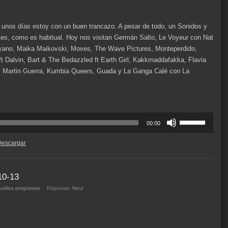
e unos días estoy con un buen trancazo. A pesar de todo, un Sonidos y
es, como es habitual. Hoy nos visitan Germán Salto, Le Voyeur con Nat
yano, Maika Maikovski, Moves, The Wave Pictures, Monteperdido,
t Dalvin, Bart & The Bedazzled ft Earth Girl, Kakkmaddafakka, Flavia
, Martin Guerra, Kumbia Queers, Guada y La Ganga Calé con La
Utiliza
00:00
las
teclas
Descargar
de
flecha
arriba/abajo
10-13
para
Audios programas
Etiquetas:
Neu!
aumentar
o
disminuir