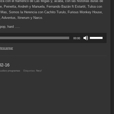
za con el flamenco de Las Migas y, acaba, con las historias duras de
e, Peinetta, Andreh y Manuela, Fernando Bazán ft Estartit, Tulsa con
 Mas, Somos la Herencia con Cachito Turulo, Furious Monkey House,
 Adventus, Itinerum y Narco.
 pop, hard …..
Utiliza
00:00
las
teclas
Descargar
de
flecha
arriba/abajo
02-16
para
Audios programas
Etiquetas:
Neu!
aumentar
o
disminuir
el
volumen.