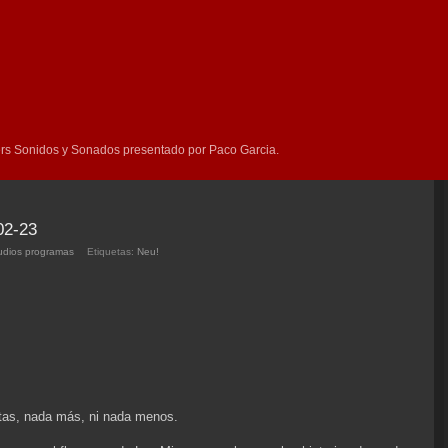
rs Sonidos y Sonados presentado por Paco Garcia.
02-23
udios programas
Etiquetas:
Neu!
stas, nada más, ni nada menos.