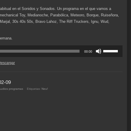
habitual en el Sonidos y Sonados. Un programa en el que vamos a
echanical Toy, Medianoche, Parabólica, Meteoro, Borque, Ruiseñora,
arjal, 30s 40s 50s, Bravo Lahoz, The Riff Truckers, Ignu, Wud,
 semana.
Utiliza
00:00
las
teclas
Descargar
de
flecha
arriba/abajo
02-09
para
Audios programas
Etiquetas:
Neu!
aumentar
o
disminuir
el
volumen.