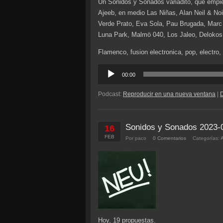
Un Sonidos y Sonados variadito, que empie
Ajeeb, en medio Las Niñas, Alan Neil & Noi
Verde Prato, Eva Sola, Pau Brugada, Marc
Luna Park, Malmö 040, Los Jaleo, Delokos,
Flamenco, fusion electronica, pop, electro,
Reproductor
00:00
de
audio
Podcast:
Reproducir en una nueva ventana
|
Sonidos y Sonados 2023-
16
FEB
Por paco
0 Comentarios
Categorías:
Hoy, 19 propuestas.