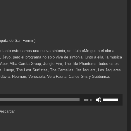
quita de San Fermin)
tanto estrenamos una nueva sintonia, se titula «Me gusta el olor a
Jevo, pero el programa no solo vive de sintonia, junto a ella, la música
Aber, Alba Careta Group, Jungle Fire, The Tiki Phantoms, todos estos
s. Luego, The Lost Surfistas, The Centellas, Jet Jaguars, Los Jaguares
dàvia, Neuman, Veneziola, Vera Fauna, Carlos Gris y Subtónica.
Utiliza
00:00
las
teclas
Descargar
de
flecha
arriba/abajo