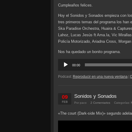
Cumpleaños felices.
Hoy el Sonidos y Sonados empieza con los 
tres primeros temas del programa los han e
Ska Paradise Orchestra, Huaira & Captures
Lahoz, Lucas Jesús ft Ama.Ia, Vic Mirallas
Policía Motorizado, Ariadna Cross, Morgan 
Nos ha quedado un bonito programa.
Reproductor
00:00
de
audio
Podcast:
Reproducir en una nueva ventana
|
Sonidos y Sonados
09
FEB
Por paco
2 Comentarios
Categorías:
«The court (Dark-side Mix)» segundo adelan