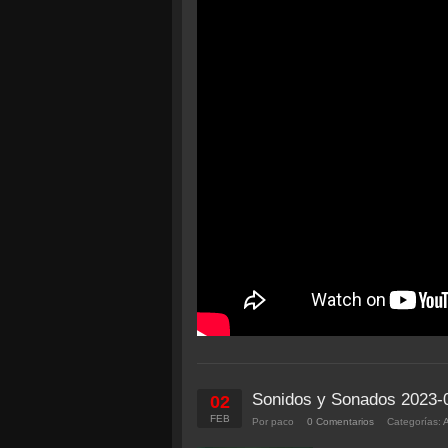
Sonidos y Sonados 2023-
02
FEB
Por paco
0 Comentarios
Categorías: