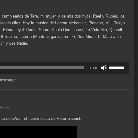
cumpleaños de Tere, mi mujer, y de mis dos hijos, Rael y Ruben, los
legido ellos. Hoy la música de Lorena Mckennitt, Placebo, Mili, Tokyo
, Elena Ley & Carlos Saura, Paula Dominguez, La Vida Mia, Queralt
 ft Sabino, Latorre (Mente Orgánica remix), Nos Miran, Él Mató a un
Jr. y Les Nadie.
Utiliza
00:00
las
teclas
Descargar
de
flecha
arriba/abajo
para
Noticias
aumentar
to de «i/o» , el nuevo disco de Peter Gabriel.
o
disminuir
el