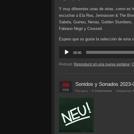
Y muy diferentes unas de otras, como es 
escuchar a Ela Rea, Jennassen & The Biom
Sabela, Guineu, Nenas, Golden Slumbers, M
Fabiano Negri y Crossed.
Espero que os guste la selección de esta
Reproductor
00:00
de
audio
Podcast:
Reproducir en una nueva ventana
|
Sonidos y Sonados 2023-
09
FEB
Por paco
0 Comentarios
Categorías: