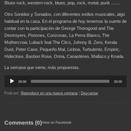
Blues-rock, western-rock, blues, pop, rock, metal, punk ……
Otro Sonidos y Sonados, con diferentes estilos musicales, algo
habitual en la casa. En el programa de hoy tenemos la suerte de
contar con la participación de George Thorogood and The
Destroyers, Pistones, Corizonas, La Perra Blanco, The
Mothercrow, Luback feat The Clics, Johnny B. Zero, Kerala
Dust, Peter Case, Pequeño Mal, Lisboa, Turbulento, Empiric,
Hideclose, Bastion Rose, Orina, Canastéreo, Mallazo y Kruela.
La semana que viene, más propuestas.
Reproductor
00:00
00:00
de
audio
Podcast:
Reproducir en una nueva ventana
|
Descargar
Comments (0)
View on Facebook