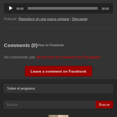
Reproductor
00:00
00:00
de
audio
Podcast:
Reproducir en una nueva ventana
|
Descargar
Comments (0)
View on Facebook
No comments yet.
Be the first to comment on Facebook!
Leave a comment on Facebook
Sobre el programa
Buscar