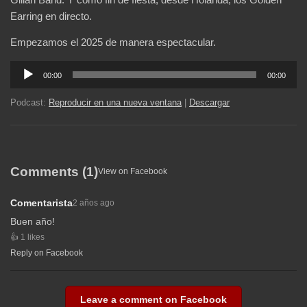
Earring en directo.
Empezamos el 2025 de manera espectacular.
Reproductor
00:00
00:00
de
audio
Podcast:
Reproducir en una nueva ventana
|
Descargar
Comments (1)
View on Facebook
Comentarista
2 años ago
Buen año!
1 likes
Reply on Facebook
Leave a comment on Facebook