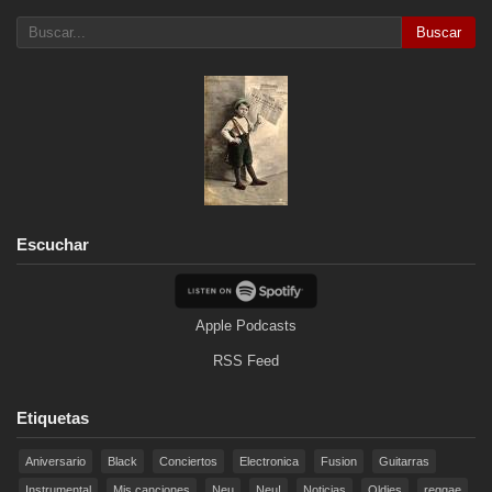
Buscar
Escuchar
Apple Podcasts
RSS Feed
Etiquetas
Aniversario
Black
Conciertos
Electronica
Fusion
Guitarras
Instrumental
Mis canciones
Neu
Neu!
Noticias
Oldies
reggae