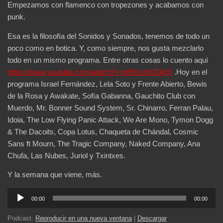
Empezamos con flamenco con tropezones y acabamos con
punk.
Esa es la filosofía del Sonidos y Sonados, tenemos de todo un
poco como en botica. Y, como siempre, nos gusta mezclarlo
todo en un mismo programa. Entre otras cosas lo cuento aquí
https://www.youtube.com/watch?v=b9H1shKDAQI
.Hoy en el
programa Israel Fernández, Lela Soto y Frente Abierto, Bewis
de la Rosa y Awakate, Sofía Gabanna, Gauchito Club con
Muerdo, Mr. Bonner Sound System, Sr. Chinarro, Ferran Palau,
Idoia, The Low Flying Panic Attack, We Are Mono, Tymon Dogg
& The Dacoits, Copa Lotus, Chaqueta de Chándal, Cosmic
Sans ft Mourn, The Tragic Company, Naked Company, Ana
Chufa, Las Nubes, Juriol y Txintxes.
Y la semana que viene, más.
Reproductor
00:00
00:00
de
audio
Podcast:
Reproducir en una nueva ventana
|
Descargar