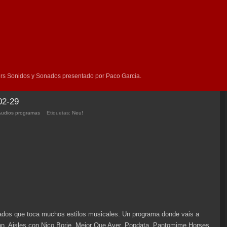
rs Sonidos y Sonados presentado por Paco Garcia.
02-29
Audios programas
Etiquetas:
Neu!
dos que toca muchos estilos musicales. Un programa donde vais a
ion, Aisles con Nico Borie, Mejor Que Ayer, Popdata, Pantomime Horses,