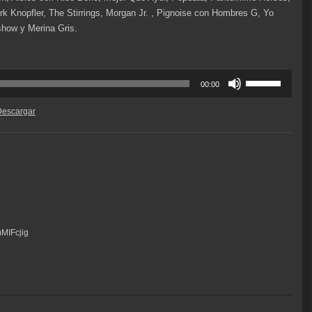
k Knopfler, The Stirrings, Morgan Jr. , Pignoise con Hombres G, Yo
show y Merina Gris.
Utiliza
00:00
las
teclas
Descargar
de
flecha
arriba/abajo
para
aumentar
o
disminuir
el
MIFcjig
volumen.