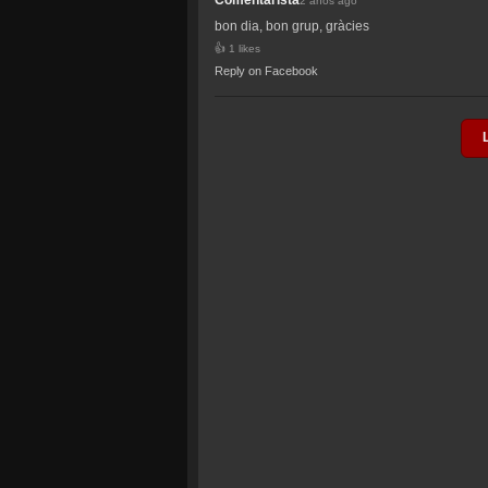
Comentarista
2 años ago
bon dia, bon grup, gràcies
1 likes
Reply on Facebook