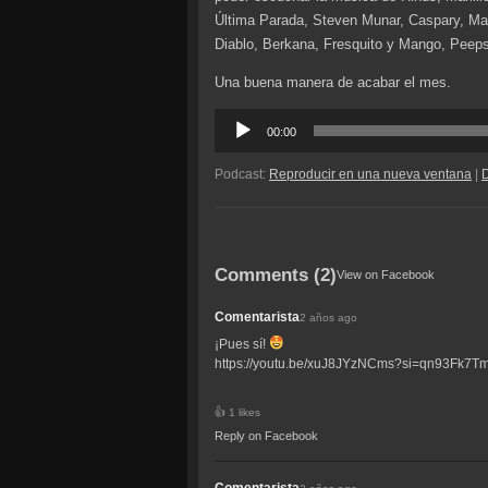
Última Parada, Steven Munar, Caspary, Mar
Diablo, Berkana, Fresquito y Mango, Peep
Una buena manera de acabar el mes.
Reproductor
00:00
de
audio
Podcast:
Reproducir en una nueva ventana
|
Comments (2)
View on Facebook
Comentarista
2 años ago
¡Pues sí!
https://youtu.be/xuJ8JYzNCms?si=qn93Fk7Tm
1 likes
Reply on Facebook