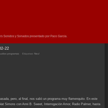
rs Sonidos y Sonados presentado por Paco Garcia.
02-22
Audios programas
Etiquetas:
Neu!
sada, pero, al final, nos salió un programa muy flamenquito. En este
at Simons con Anni B. Sweet, Interrogación Amor, Radio Palmer, hasta