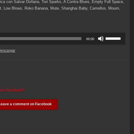
ca con Salvar Doñana, Tori Sparks, A Contra Blues, Empty Full Space,
gott, Low Blows, Roko Banana, Mute, Shanghai Baby, Camellos, Mourn,
Utiliza
00:00
las
teclas
Descargar
de
flecha
arriba/abajo
para
aumentar
o
t on Facebook!
disminuir
el
Leave a comment on Facebook
volumen.