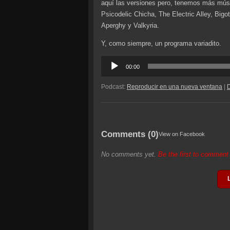
aquí las versiones pero, tenemos más músi
Psicodelic Chicha, The Electric Alley, Bi
Aperghy y Valkyria.
Y, como siempre, un programa variadito.
Reproductor
00:00
de
audio
Podcast:
Reproducir en una nueva ventana
|
Comments (0)
View on Facebook
No comments yet.
Be the first to commen