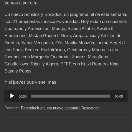
Vamos a por otro.
Un nuevo Sonidos y Sonados, un programa, el de esta semana,
con 21 propuestas musicales variadas. Hoy estan con nosotros
Caamaño y Ameixeiras, Musgö, Blanca Altable, Awake ft
Emeterians, Mistah Godeh ft Neim, Amparanoia y Artistas del
Gremio, Sabor Venganza, O’o, Marilia Monzón, toorai, Hey Kid
con Paula Becker, Radiotrónica, Centauros y Marina, Lucía
Tacchetti con Margarita Quebrada, Zuaraz, Miragüano,
Goodfellows, Ripoll y Algora, EFFE con Kutxi Romero, King
Sapo y Poppy.
Y el jueves que viene, más.
Reproductor
00:00
00:00
de
audio
Podcast:
Reproducir en una nueva ventana
|
Descargar