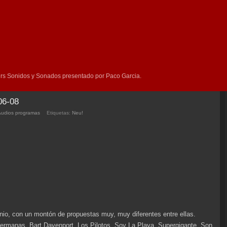
rs Sonidos y Sonados presentado por Paco Garcia.
06-08
Audios programas
Etiquetas:
Neu!
io, con un montón de propuestas muy, muy diferentes entre ellas.
ermanas, Bart Davenport, Los Pilotos, Soy La Playa, Supergigante, Son