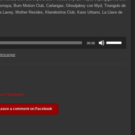
Besmaya, Bum Motion Club, Carlangas, Ghouljaboy con Myd, Triangulo de
a Lavey, Mother Resides, Klandestina Club, Kaos Urbano, La Llave de
Utiliza
00:00
las
teclas
Descargar
de
flecha
arriba/abajo
para
aumentar
o
t on Facebook!
disminuir
el
Leave a comment on Facebook
volumen.