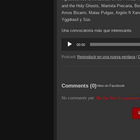
and the Holy Ghosts, Marinita Precaria, 
Amos Bizarro, Malas Pulgas, Argión ft Xan
Yggdrasil y Sús.
Una convocatoria más que interesante.
Reproductor
00:00
de
audio
Podcast:
Reproducir en una nueva ventana
|
Comments (0)
View on Facebook
No comments yet.
Be the first to commen