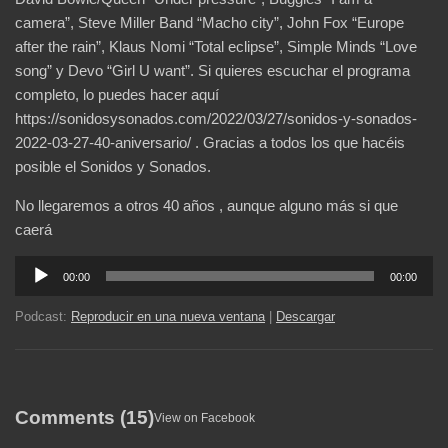
camera”, Steve Miller Band “Macho city”, John Fox “Europe
after the rain”, Klaus Nomi “Total eclipse”, Simple Minds “Love
song” y Devo “Girl U want”. Si quieres escuchar el programa
completo, lo puedes hacer aquí
https://sonidosysonados.com/2022/03/27/sonidos-y-sonados-
2022-03-27-40-aniversario/ . Gracias a todos los que hacéis
posible el Sonidos y Sonados.
No llegaremos a otros 40 años , aunque alguno más si que
caerá
Reproductor
00:00
00:00
de
audio
Podcast:
Reproducir en una nueva ventana
|
Descargar
Comments (15)
View on Facebook