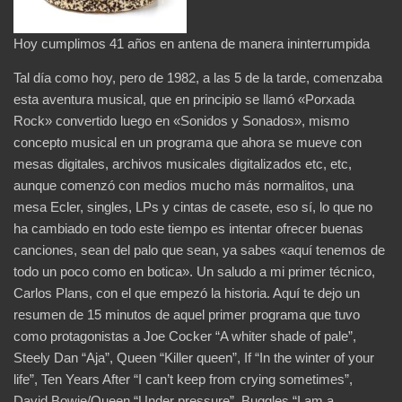
Hoy cumplimos 41 años en antena de manera ininterrumpida
Tal día como hoy, pero de 1982, a las 5 de la tarde, comenzaba
esta aventura musical, que en principio se llamó «Porxada
Rock» convertido luego en «Sonidos y Sonados», mismo
concepto musical en un programa que ahora se mueve con
mesas digitales, archivos musicales digitalizados etc, etc,
aunque comenzó con medios mucho más normalitos, una
mesa Ecler, singles, LPs y cintas de casete, eso sí, lo que no
ha cambiado en todo este tiempo es intentar ofrecer buenas
canciones, sean del palo que sean, ya sabes «aquí tenemos de
todo un poco como en botica». Un saludo a mi primer técnico,
Carlos Plans, con el que empezó la historia. Aquí te dejo un
resumen de 15 minutos de aquel primer programa que tuvo
como protagonistas a Joe Cocker “A whiter shade of pale”,
Steely Dan “Aja”, Queen “Killer queen”, If “In the winter of your
life”, Ten Years After “I can’t keep from crying sometimes”,
David Bowie/Queen “Under pressure”, Buggles “I am a