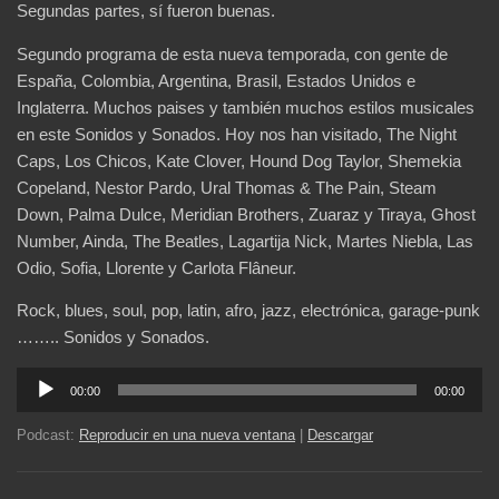
Segundas partes, sí fueron buenas.
Segundo programa de esta nueva temporada, con gente de
España, Colombia, Argentina, Brasil, Estados Unidos e
Inglaterra. Muchos paises y también muchos estilos musicales
en este Sonidos y Sonados. Hoy nos han visitado, The Night
Caps, Los Chicos, Kate Clover, Hound Dog Taylor, Shemekia
Copeland, Nestor Pardo, Ural Thomas & The Pain, Steam
Down, Palma Dulce, Meridian Brothers, Zuaraz y Tiraya, Ghost
Number, Ainda, The Beatles, Lagartija Nick, Martes Niebla, Las
Odio, Sofia, Llorente y Carlota Flâneur.
Rock, blues, soul, pop, latin, afro, jazz, electrónica, garage-punk
…….. Sonidos y Sonados.
Reproductor
00:00
00:00
de
audio
Podcast:
Reproducir en una nueva ventana
|
Descargar