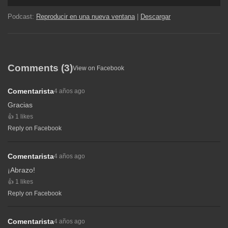
de
audio
Podcast:
Reproducir en una nueva ventana
|
Descargar
Comments (3)
View on Facebook
Comentarista
4 años ago
Gracias
1 likes
Reply on Facebook
Comentarista
4 años ago
¡Abrazo!
1 likes
Reply on Facebook
Comentarista
4 años ago