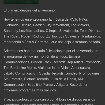
El primero depués del aniversario.
Hoy tenemos en el programa la música de P.V.P, Niños
Luchando, Delaire, Garden City Movement, Lori Meyers,
Santero y Los Muchachos, Olimpia, Salvaje Lola, Zoo!, Dixebra,
The Riven, Robert Rodrigo, ZZ Top, Los Suaves y Rumbanblus,
recordando a Jesus Carreras , que nos dejó la semana pasada,
Además nos han mandado felicitaciones por el aniversario, en
el programa de hoy un montón de amigos, Emana
Comunicaciónes, Hidden Track Records, Top Artists Promotion,
The Borderline Music, Violence in the Veins, Asídesastre,
Laballo Comunicación, Spinda Records, Sonde3, Promociones
Sin Frontera, Elefant Records, Guia de la Radio, AM
Comunicación, Esquitino Promo y Alligator Records, en
proximos programas más saludos.
Y para vosotros, un concurso con 4 lotes de discos para los
ganadores, para paticipar solo teneis que mandar un mail a