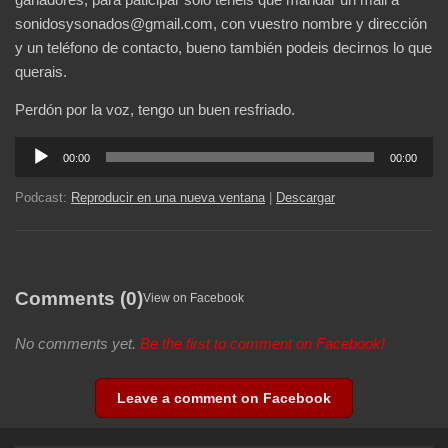
sonidosysonados@gmail.com
, con vuestro nombre y dirección
y un teléfono de contacto, bueno también podeis decirnos lo que
querais.
Perdón por la voz, tengo un buen resfriado.
Reproductor
00:00
00:00
de
audio
Podcast:
Reproducir en una nueva ventana
|
Descargar
Comments (0)
View on Facebook
No comments yet.
Be the first to comment on Facebook!
Leave a comment on Facebook