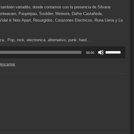
también variadito, donde contamos con la presencia de Silvana
onteavaro, Paupiripau, Souldier, Meteora, Dafne Castañeda,
idal & Nois Apart, Resurgidos, Corazones Electricos, Runa Llena y La
a,. Pop, rock, electronica, alternativo, punk, hard….
Utiliza
00:00
las
teclas
Descargar
de
flecha
arriba/abajo
para
aumentar
o
disminuir
el
volumen.