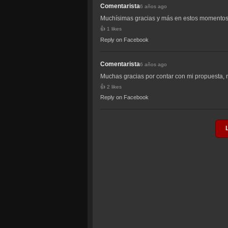
Comentarista
6 años ago
Muchísimas gracias y más en estos momentos t
1 likes
Reply on Facebook
Comentarista
6 años ago
Muchas gracias por contar con mi propuesta, 
2 likes
Reply on Facebook