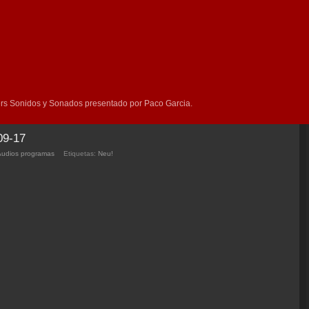
rs Sonidos y Sonados presentado por Paco Garcia.
09-17
Audios programas
Etiquetas:
Neu!