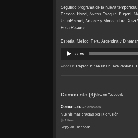
Segundo programa de la nueva temporada, 
Estrada, Novel, Ayrton Exequiel Bugoni, M
UsualAnimal, Amable y Monoculture, Xavi V
Polla Records.
España, Mejico, Peru, Argentina y Dinamarc
Reproductor
00:00
de
audio
Podcast:
Reproducir en una nueva ventana
|
Comments (3)
View on Facebook
Comentarista
6 años ago
Muchísimas gracias por la difusión !
1 likes
Reply on Facebook