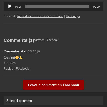
Reproductor
00:00
00:00
de
audio
Podcast:
Reproducir en una nueva ventana
|
Descargar
Comments (1)
View on Facebook
Comentarista
6 años ago
Casi ná
1 likes
Reply on Facebook
Leave a comment on Facebook
Sobre el programa