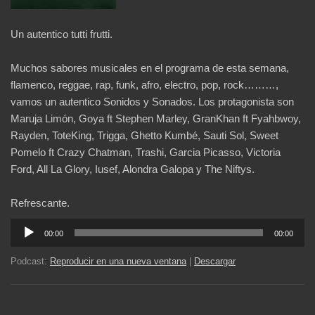
Un autentico tutti frutti.
Muchos sabores musicales en el programa de esta semana,
flamenco, reggae, rap, funk, afro, electro, pop, rock………,
vamos un autentico Sonidos y Sonados. Los protagonista son
Maruja Limón, Goya ft Stephen Marley, GranKhan ft Fyahbwoy,
Rayden, ToteKing, Trigga, Ghetto Kumbé, Sauti Sol, Sweet
Pomelo ft Crazy Chatman, Trashi, Garcia Picasso, Victoria
Ford, All La Glory, Iusef, Alondra Galopa y The Niftys.
Refrescante.
Reproductor
00:00
00:00
de
audio
Podcast:
Reproducir en una nueva ventana
|
Descargar