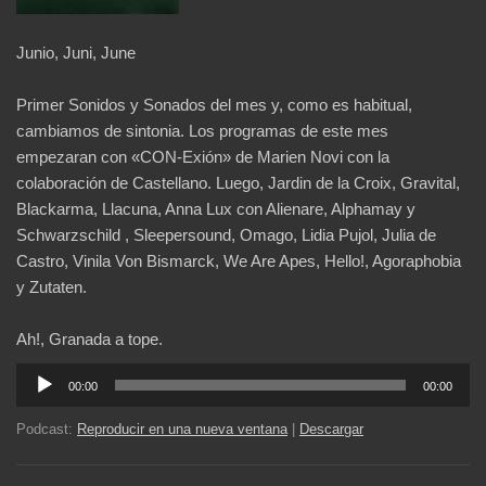
Junio, Juni, June
Primer Sonidos y Sonados del mes y, como es habitual,
cambiamos de sintonia. Los programas de este mes
empezaran con «CON-Exión» de Marien Novi con la
colaboración de Castellano. Luego, Jardin de la Croix, Gravital,
Blackarma, Llacuna, Anna Lux con Alienare, Alphamay y
Schwarzschild , Sleepersound, Omago, Lidia Pujol, Julia de
Castro, Vinila Von Bismarck, We Are Apes, Hello!, Agoraphobia
y Zutaten.
Ah!, Granada a tope.
Reproductor
00:00
00:00
de
audio
Podcast:
Reproducir en una nueva ventana
|
Descargar