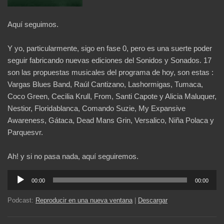
Aquí seguimos.
Y yo, particularmente, sigo en fase 0, pero es una suerte poder
seguir fabricando nuevas ediciones del Sonidos y Sonados. 17
son las propuestas musicales del programa de hoy, son estas :
Vargas Blues Band, Raúl Cantizano, Lashormigas, Tumaca,
Coco Green, Cecilia Krull, From, Santi Capote y Alicia Maluquer,
Nestior, Floridablanca, Comando Suzie, My Expansive
Awareness, Gátaca, Dead Mans Grin, Versalico, Niña Polaca y
Parquesvr.
Ah! y si no pasa nada, aquí seguiremos.
Reproductor
00:00
00:00
de
audio
Podcast:
Reproducir en una nueva ventana
|
Descargar