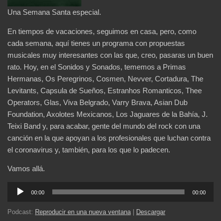
Una Semana Santa especial.
En tiempos de vacaciones, seguimos en casa, pero, como
cada semana, aquí tienes un programa con propuestas
musicales muy interesantes con las que, creo, pasaras un buen
rato. Hoy, en el Sonidos y Sonados, tememos a Primas
Hermanas, Os Peregrinos, Cosmen, Nevver, Cortadura, The
Levitants, Capsula de Sueños, Estranhos Romanticos, Thee
Operators, Glas, Viva Belgrado, Varry Brava, Asian Dub
Foundation, Axolotes Mexicanos, Los Jaguares de la Bahía, J.
Teixi Band y, para acabar, gente del mundo del rock con una
canción en la que apoyan a los profesionales que luchan contra
el coronavirus y, también, para los que lo padecen.
Vamos allá.
Reproductor
00:00
00:00
de
audio
Podcast:
Reproducir en una nueva ventana
|
Descargar