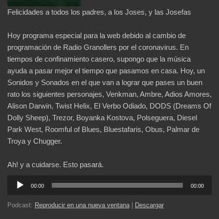
Felicidades a todos los padres, a los Joses, y las Josefas
Hoy programa especial para la web debido al cambio de
programación de Radio Granollers por el coronavirus. En
tiempos de confinamiento casero, supongo que la música
ayuda a pasar mejor el tiempo que pasamos en casa. Hoy, un
Sonidos y Sonados en el que van a lograr que pases un buen
rato los siguientes personajes, Venkman, Ambre, Adios Amores,
Alison Darwin, Twist Helix, El Verbo Odiado, DODS (Dreams Of
Dolly Sheep), Trezor, Boyanka Kostova, Polseguera, Diesel
Park West, Roomful of Blues, Bluestafaris, Obus, Palmar de
Troya y Chugger.
Ah! y a cuidarse. Esto pasará.
Reproductor
00:00
00:00
de
audio
Podcast:
Reproducir en una nueva ventana
|
Descargar