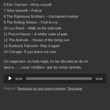
6 Eric Carmen – All by myself
7 Gino Vannelli – Felicia
8 The Righteous Brothers – Unchained melody
9 The Rolling Stones – Fool to cry
10 Lou Reed – Walk on the wild side
11 Procol Harum – A whiter sade of pale
12 The Animals – House of the rising sun
13 Roderick Falconer- Play it again
14 Chicago- If you leave me now
Un «agarrao» ,en toda regla, en las discotecas de mi
época…….esas «risillas», que las estoy oyendo.
Reproductor
00:00
00:00
de
audio
Podcast:
Reproducir en una nueva ventana
|
Descargar