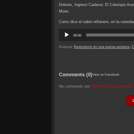
Dolores, Ingresó Cadaver, El Columpio Ases
Moon.
Como dice el sabio refranero, en la varieda
Reproductor
00:00
de
audio
Podcast:
Reproducir en una nueva ventana
|
Comments (0)
View on Facebook
No comments yet.
Be the first to commen