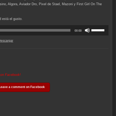
ino, Algora, Aviador Dro, Pixel de Stael, Mazoni y First Girl On The
d está el gusto.
Utiliza
00:00
las
teclas
Descargar
de
flecha
arriba/abajo
para
aumentar
o
t on Facebook!
disminuir
el
Leave a comment on Facebook
volumen.