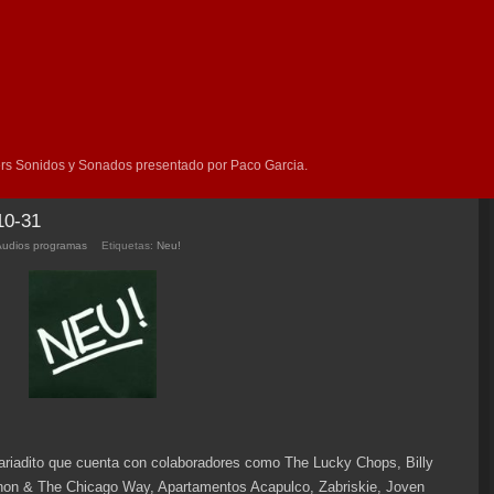
rs Sonidos y Sonados presentado por Paco Garcia.
10-31
Audios programas
Etiquetas:
Neu!
riadito que cuenta con colaboradores como The Lucky Chops, Billy
non & The Chicago Way, Apartamentos Acapulco, Zabriskie, Joven