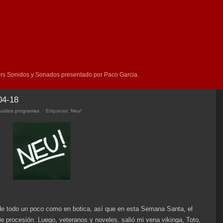
rs Sonidos y Sonados presentado por Paco Garcia.
04-18
Audios programas
Etiquetas:
Neu!
de todo un poco como en botica, así que en esta Semana Santa, el
 procesión. Luego, veteranos y noveles, salió mi vena vikinga, Toto,