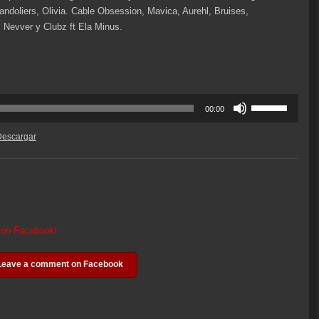
ndoliers, Olivia. Cable Obsession, Mavica, Aurehl, Bruises,
 Nevver y Clubz ft Ela Minus.
Utiliza
00:00
las
teclas
Descargar
de
flecha
arriba/abajo
para
aumentar
o
t on Facebook!
disminuir
el
Leave a comment on Facebook
volumen.