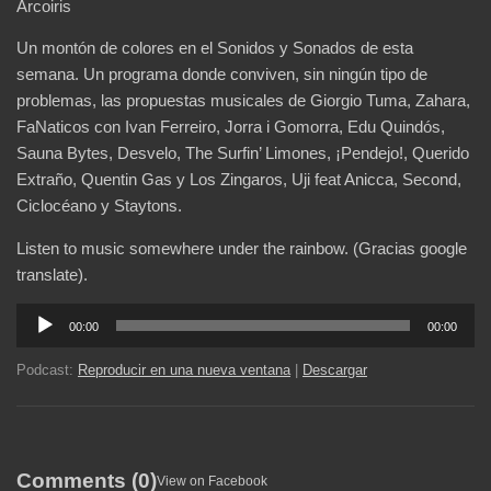
Arcoiris
Un montón de colores en el Sonidos y Sonados de esta
semana. Un programa donde conviven, sin ningún tipo de
problemas, las propuestas musicales de Giorgio Tuma, Zahara,
FaNaticos con Ivan Ferreiro, Jorra i Gomorra, Edu Quindós,
Sauna Bytes, Desvelo, The Surfin’ Limones, ¡Pendejo!, Querido
Extraño, Quentin Gas y Los Zingaros, Uji feat Anicca, Second,
Ciclocéano y Staytons.
Listen to music somewhere under the rainbow. (Gracias google
translate).
Reproductor
00:00
00:00
de
audio
Podcast:
Reproducir en una nueva ventana
|
Descargar
Comments (0)
View on Facebook