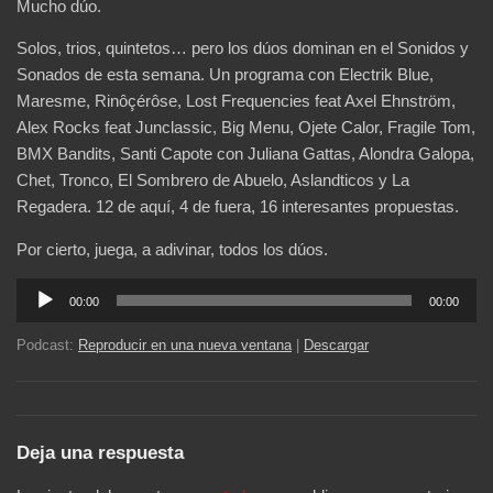
Mucho dúo.
Solos, trios, quintetos… pero los dúos dominan en el Sonidos y
Sonados de esta semana. Un programa con Electrik Blue,
Maresme, Rinôçérôse, Lost Frequencies feat
Axel Ehnström
,
Alex Rocks feat Junclassic, Big Menu, Ojete Calor, Fragile Tom,
BMX Bandits, Santi Capote con Juliana Gattas, Alondra Galopa,
Chet, Tronco, El Sombrero de Abuelo, Aslandticos y La
Regadera. 12 de aquí, 4 de fuera, 16 interesantes propuestas.
Por cierto, juega, a adivinar, todos los dúos.
Reproductor
00:00
00:00
de
audio
Podcast:
Reproducir en una nueva ventana
|
Descargar
Deja una respuesta