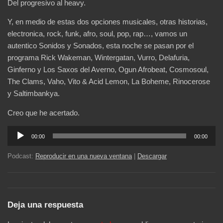
Del progresivo al heavy.
Y, en medio de estas dos opciones musicales, otras historias,
electronica, rock, funk, afro, soul, pop, rap…, vamos un
autentico Sonidos y Sonados, esta noche se pasan por el
programa Rick Wakeman, Wintergatan, Vurro, Delafuria,
Ginferno y Los Saxos del Averno, Ogun Afrobeat, Cosmosoul,
The Clams, Vaho, Vito & Acid Lemon, La Boheme, Rinocerose
y Saltimbankya.
Creo que he acertado.
Reproductor
00:00
00:00
de
audio
Podcast:
Reproducir en una nueva ventana
|
Descargar
Deja una respuesta