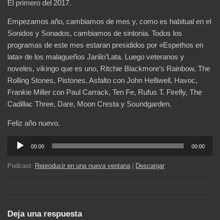
El primero del 2017.
Empezamos año, cambiamos de mes y, como es habitual en el
Sonidos y Sonados, cambiamos de sintonia. Todos los
programas de este mes estaran presididos por «Espethos en
lata» de los malagueños Jariilo’Lata. Luego veteranos y
noveles, vikingo que es uno, Ritchie Blackmore’s Rainbow, The
Rolling Stones, Pistones, Asfalto con John Helliwell, Havoc,
Frankie Miller con Paul Carrack, Ten Fe, Rufus T. Firefly, The
Cadillac Three, Dare, Moon Cresta y Soundgarden.
Feliz año nuevo.
Reproductor
00:00
00:00
de
audio
Podcast:
Reproducir en una nueva ventana
|
Descargar
Deja una respuesta