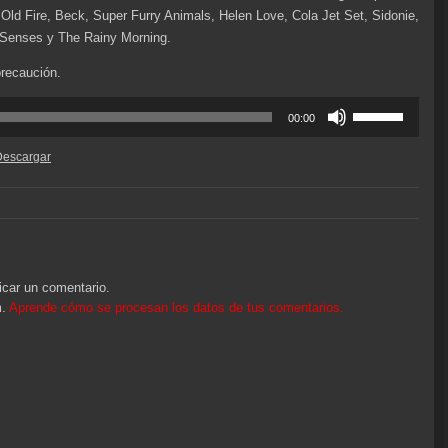
Old Fire, Beck, Super Furry Animals, Helen Love, Cola Jet Set, Sidonie,
 Senses y The Rainy Morning.
precaución.
Utiliza
00:00
las
teclas
Descargar
de
flecha
arriba/abajo
para
aumentar
o
icar un comentario.
disminuir
m.
Aprende cómo se procesan los datos de tus comentarios.
el
volumen.