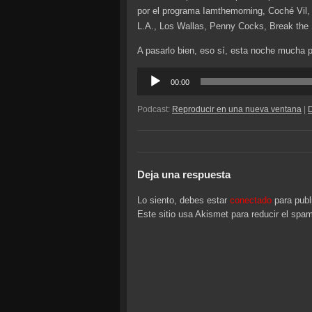
por el programa Iamthemorning, Coché Vil, 
L.A., Los Wallas, Penny Cocks, Break the
A pasarlo bien, eso sí, esta noche mucha 
Reproductor
00:00
de
audio
Podcast:
Reproducir en una nueva ventana
|
Deja una respuesta
Lo siento, debes estar
conectado
para publ
Este sitio usa Akismet para reducir el spa