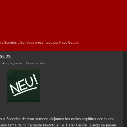
rs Sonidos y Sonados presentado por Paco Garcia.
06-23
Audios programas
Etiquetas:
Neu!
s y Sonados de esta semana alejamos los malos espiritus con buena
nuevo tema de mi cantante favorito el Sr. Peter Gabriel. Luego se pasan