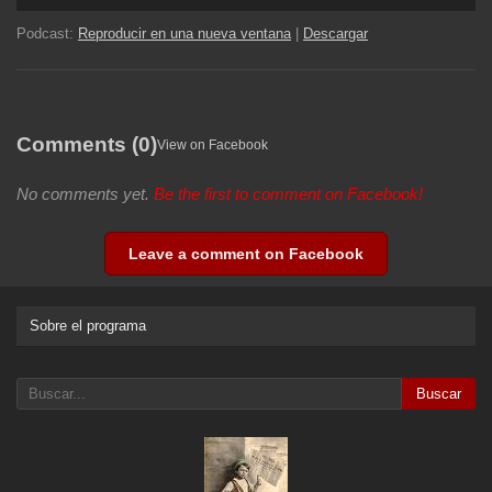
de
audio
Podcast:
Reproducir en una nueva ventana
|
Descargar
Comments (0)
View on Facebook
No comments yet.
Be the first to comment on Facebook!
Leave a comment on Facebook
Sobre el programa
Buscar