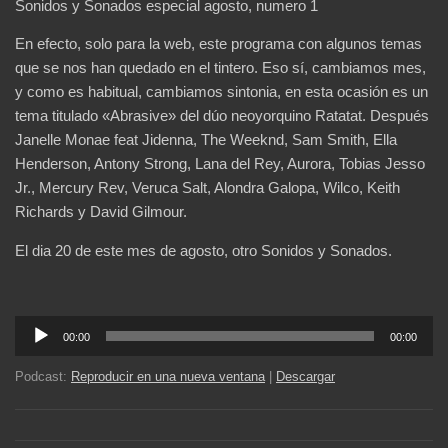
Sonidos y Sonados especial agosto, numero 1
En efecto, solo para la web, este programa con algunos temas
que se nos han quedado en el tintero. Eso sí, cambiamos mes,
y como es habitual, cambiamos sintonia, en esta ocasión es un
tema titulado «Abrasive» del dúo neoyorquino Ratatat. Después
Janelle Monae feat Jidenna, The Weeknd, Sam Smith, Ella
Henderson, Antony Strong, Lana del Rey, Aurora, Tobias Jesso
Jr., Mercury Rev, Veruca Salt, Alondra Galopa, Wilco, Keith
Richards y David Gilmour.
El dia 20 de este mes de agosto, otro Sonidos y Sonados.
Reproductor
00:00
00:00
de
audio
Podcast:
Reproducir en una nueva ventana
|
Descargar