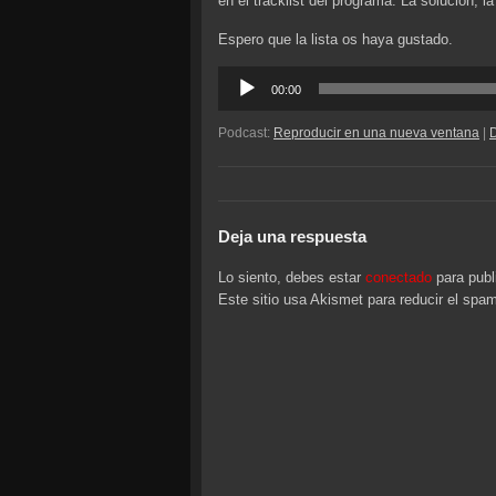
en el tracklist del programa. La solución, 
Espero que la lista os haya gustado.
Reproductor
00:00
de
audio
Podcast:
Reproducir en una nueva ventana
|
Deja una respuesta
Lo siento, debes estar
conectado
para publ
Este sitio usa Akismet para reducir el spa