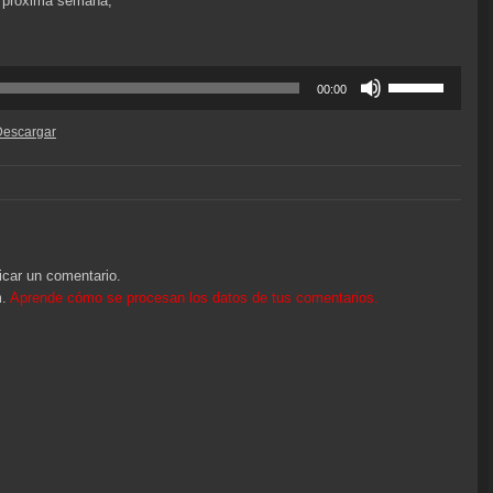
la próxima semana,
Utiliza
00:00
las
teclas
Descargar
de
flecha
arriba/abajo
para
aumentar
o
icar un comentario.
disminuir
m.
Aprende cómo se procesan los datos de tus comentarios.
el
volumen.