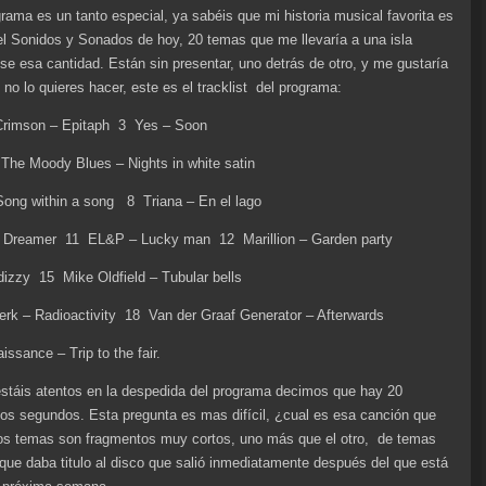
grama es un tanto especial, ya sabéis que mi historia musical favorita es
 el Sonidos y Sonados de hoy, 20 temas que me llevaría a una isla
ese esa cantidad. Están sin presentar, uno detrás de otro, y me gustaría
 no lo quieres hacer, este es el tracklist del programa:
Crimson – Epitaph 3 Yes – Soon
 The Moody Blues – Nights in white satin
ong within a song 8 Triana – En el lago
Dreamer 11 EL&P – Lucky man 12 Marillion – Garden party
izzy 15 Mike Oldfield – Tubular bells
k – Radioactivity 18 Van der Graaf Generator – Afterwards
ssance – Trip to the fair.
stáis atentos en la despedida del programa decimos que hay 20
os segundos. Esta pregunta es mas difícil, ¿cual es esa canción que
dos temas son fragmentos muy cortos, uno más que el otro, de temas
que daba titulo al disco que salió inmediatamente después del que está