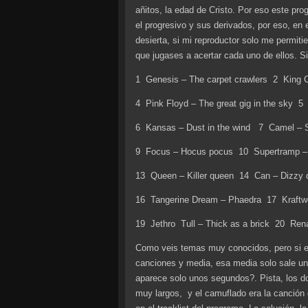
añitos, la edad de Cristo. Por eso este pro
el progresivo y sus derivados, por eso, en
desierta, si mi reproductor solo me permiti
que jugases a acertar cada uno de ellos. Si
1 Genesis – The carpet crawlers 2 King 
4 Pink Floyd – The great gig in the sky 5
6 Kansas – Dust in the wind 7 Camel – S
9 Focus – Hocus pocus 10 Supertramp – 
13 Queen – Killer queen 14 Can – Dizzy d
16 Tangerine Dream – Phaedra 17 Kraftwer
19 Jethro Tull – Thick as a brick 20 Renai
Como veis temas muy conocidos, pero si e
canciones y media, esa media solo sale un
aparece solo unos segundos?. Pista, los 
muy largos, y el camuflado era la canción 