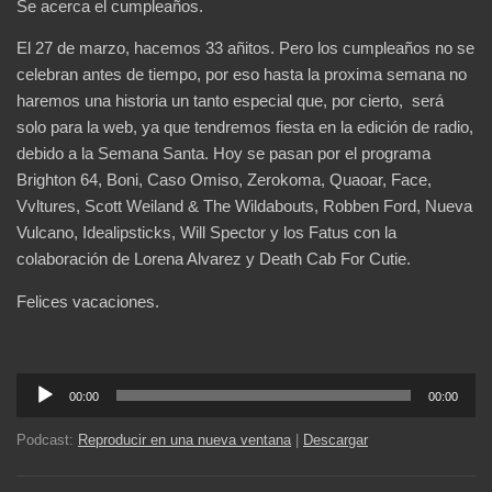
Se acerca el cumpleaños.
El 27 de marzo, hacemos 33 añitos. Pero los cumpleaños no se
celebran antes de tiempo, por eso hasta la proxima semana no
haremos una historia un tanto especial que, por cierto, será
solo para la web, ya que tendremos fiesta en la edición de radio,
debido a la Semana Santa. Hoy se pasan por el programa
Brighton 64, Boni, Caso Omiso, Zerokoma, Quaoar, Face,
Vvltures, Scott Weiland & The Wildabouts, Robben Ford, Nueva
Vulcano, Idealipsticks, Will Spector y los Fatus con la
colaboración de Lorena Alvarez y Death Cab For Cutie.
Felices vacaciones.
Reproductor
00:00
00:00
de
audio
Podcast:
Reproducir en una nueva ventana
|
Descargar