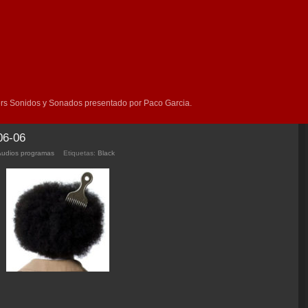
rs Sonidos y Sonados presentado por Paco Garcia.
06-06
Audios programas
Etiquetas:
Black