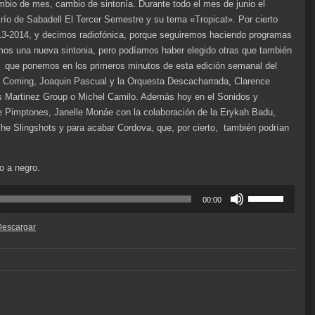
bio de mes, cambio de sintonía. Durante todo el mes de junio el
trío de Sabadell El Tercer Semestre y su tema «Tropicat». Por cierto
13-2014, y decimos radiofónica, porque seguiremos haciendo programas
os una nueva sintonia, pero podíamos haber elegido otras que también
 que ponemos en los primeros minutos de esta edición semanal del
 Coming, Joaquin Pascual y la Orquesta Descacharrada, Clarence
 Martinez Group o Michel Camilo. Además hoy en el Sonidos y
e Pimptones, Janelle Monáe con la colaboración de la Erykah Badu,
The Slingshots y para acabar Cordova, que, por cierto, también podrían
o a negro.
Utiliza
00:00
las
teclas
Descargar
de
flecha
arriba/abajo
para
aumentar