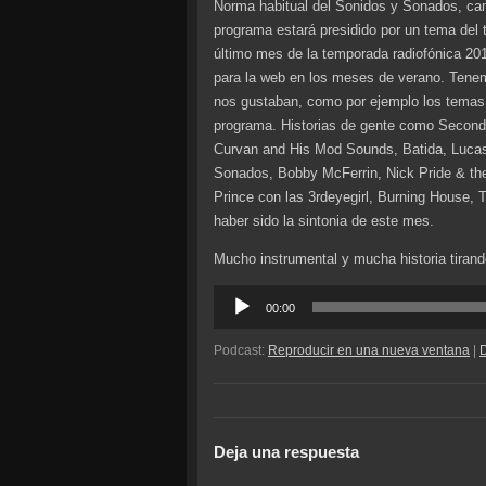
Norma habitual del Sonidos y Sonados, cam
programa estará presidido por un tema del 
último mes de la temporada radiofónica 20
para la web en los meses de verano. Tenem
nos gustaban, como por ejemplo los temas
programa. Historias de gente como Second
Curvan and His Mod Sounds, Batida, Lucas
Sonados, Bobby McFerrin, Nick Pride & th
Prince con las 3rdeyegirl, Burning House, 
haber sido la sintonia de este mes.
Mucho instrumental y mucha historia tirand
Reproductor
00:00
de
audio
Podcast:
Reproducir en una nueva ventana
|
Deja una respuesta