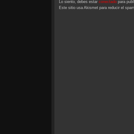
Lo siento, debes estar
conectado
para publ
Este sitio usa Akismet para reducir el spa