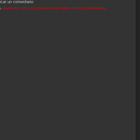
o
icar un comentario.
disminuir
m.
Aprende cómo se procesan los datos de tus comentarios.
el
volumen.