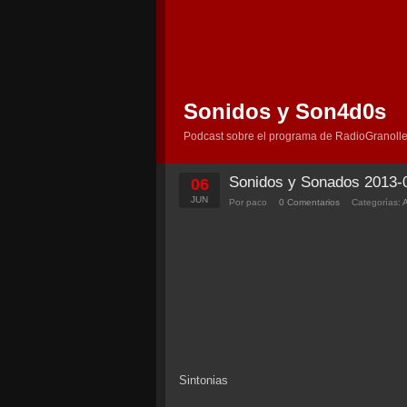
Sonidos y Son4d0s
Podcast sobre el programa de RadioGranolle
Sonidos y Sonados 2013-
06
JUN
Por paco
0 Comentarios
Categorías:
Sintonias