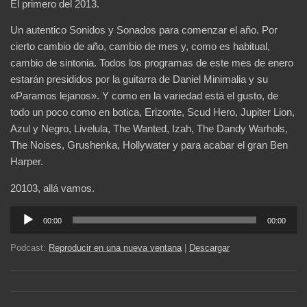
El primero del 2013.
Un autentico Sonidos y Sonados para comenzar el año. Por
cierto cambio de año, cambio de mes y, como es habitual,
cambio de sintonia. Todos los programas de este mes de enero
estarán presididos por la guitarra de Daniel Minimalia y su
«Paramos lejanos». Y como en la variedad está el gusto, de
todo un poco como en botica, Erizonte, Scud Hero, Jupiter Lion,
Azul y Negro, Livelula, The Wanted, Izah, The Dandy Warhols,
The Noises, Grushenka, Hollywater y para acabar el gran Ben
Harper.
20103, allá vamos.
Reproductor
00:00
00:00
de
audio
Podcast:
Reproducir en una nueva ventana
|
Descargar