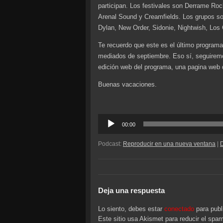
participan. Los festivales son Derrame Ro
Arenal Sound y Creamfields. Los grupos so
Dylan, New Order, Sidonie, Nightwish, Los
Te recuerdo que este es el último programa
mediados de septiembre. Eso sí, seguirem
edición web del programa, una pagina web 
Buenas vacaciones.
Reproductor
00:00
de
audio
Podcast:
Reproducir en una nueva ventana
|
Deja una respuesta
Lo siento, debes estar
conectado
para publ
Este sitio usa Akismet para reducir el spa