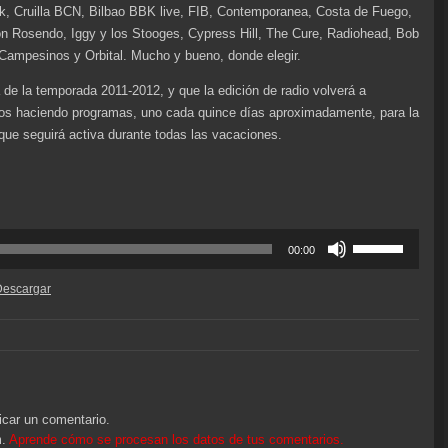
ck, Cruilla BCN, Bilbao BBK live, FIB, Contemporanea, Costa de Fuego,
n Rosendo, Iggy y los Stooges, Cypress Hill, The Cure, Radiohead, Bob
 Campesinos y Orbital. Mucho y bueno, donde elegir.
 de la temporada 2011-2012, y que la edición de radio volverá a
os haciendo programas, uno cada quince días aproximadamente, para la
que seguirá activa durante todas las vacaciones.
Utiliza
00:00
las
teclas
Descargar
de
flecha
arriba/abajo
para
aumentar
o
icar un comentario.
disminuir
m.
Aprende cómo se procesan los datos de tus comentarios.