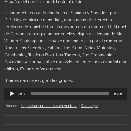
España, del norte al sur, del este al oeste.
Últimamente nos está dando en el Sonidos y Sonados por el
PIB. Hoy es otro de esos días, con bandas de diferentes
territorios de la piel de toro, la mayoría en el idioma de D. Miguel
de Cervantes, aunque un par de ellos eligen a la lengua de Mr.
William Shakespeare . Hoy se dan una vuelta por el programa
Rocco, Los Secretos, Zahara, The Kluba, Niños Mutantes,
Grushenka, Telefono Rojo. Los Tuercas, Joe Crepusculo,
Kokoshca y Horthy, ah! se me olvidava, entre tanto español una
chilena, Francisca Valenzuela.
Buenas canciones, grandes grupos.
Reproductor
00:00
00:00
de
audio
Podcast:
Reproducir en una nueva ventana
|
Descargar