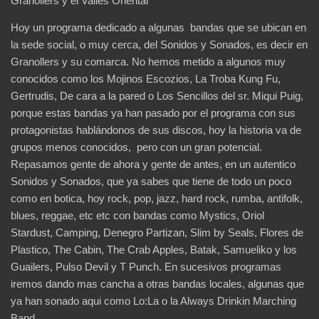
Granollers y el Valles Oriental
Hoy un programa dedicado a algunas bandas que se ubican en
la sede social, o muy cerca, del Sonidos y Sonados, es decir en
Granollers y su comarca. No hemos metido a algunos muy
conocidos como los Mojinos Escozios, La Troba Kung Fu,
Gertrudis, De cara a la pared o Los Sencillos del sr. Miqui Puig,
porque estas bandas ya han pasado por el programa con sus
protagonistas hablándonos de sus discos, hoy la historia va de
grupos menos conocidos, pero con un gran potencial.
Repasamos gente de ahora y gente de antes, en un autentico
Sonidos y Sonados, que ya sabes que tiene de todo un poco
como en botica, hoy rock, pop, jazz, hard rock, rumba, antifolk,
blues, reggae, etc etc con bandas como Mystics, Oriol
Stardust, Camping, Denegro Partizan, Slim by Seals, Flores de
Plastico, The Cabin, The Crab Apples, Batak, Samueliko y los
Guailers, Pulso Devil y T Punch. En sucesivos programas
iremos dando mas cancha a otras bandas locales, algunas que
ya han sonado aqui como Lo:La o la Always Drinkin Marching
Band.