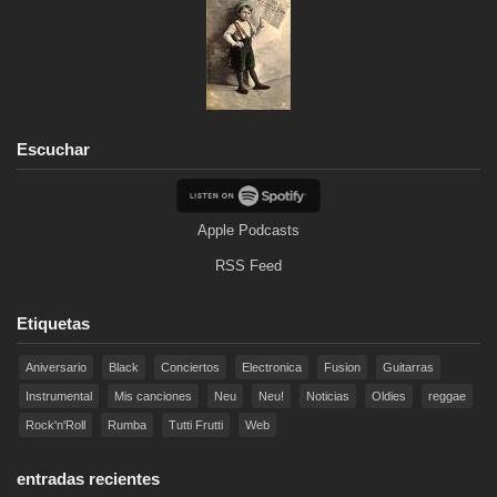
Escuchar
Apple Podcasts
RSS Feed
Etiquetas
Aniversario
Black
Conciertos
Electronica
Fusion
Guitarras
Instrumental
Mis canciones
Neu
Neu!
Noticias
Oldies
reggae
Rock'n'Roll
Rumba
Tutti Frutti
Web
entradas recientes