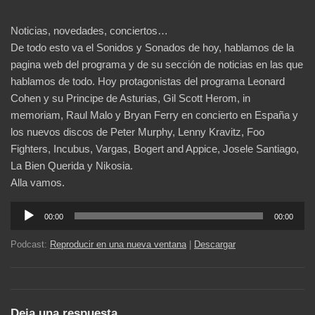
Noticias, novedades, conciertos…
De todo esto va el Sonidos y Sonados de hoy, hablamos de la
pagina web del programa y de su sección de noticias en las que
hablamos de todo. Hoy protagonistas del programa Leonard
Cohen y su Principe de Asturias, Gil Scott Herom, in
memoriam, Raul Malo y Bryan Ferry en concierto en España y
los nuevos discos de Peter Murphy, Lenny Kravitz, Foo
Fighters, Incubus, Vargas, Bogert and Appice, Josele Santiago,
La Bien Querida y Nikosia.
Alla vamos.
Reproductor
00:00
00:00
de
audio
Podcast:
Reproducir en una nueva ventana
|
Descargar
Deja una respuesta