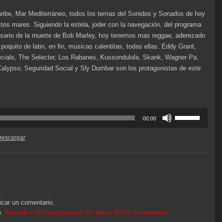
ribe, Mar Mediterráneo, todos los temas del Sonidos y Sonados de hoy
os mares. Siguiendo la estela, joder con la navegación, del programa
rsario de la muerte de Bob Marley, hoy tenemos mas reggae, aderezado
poquito de latin, en fin, musicas calentitas, todas ellas. Eddy Grant,
ials, The Selecter, Los Rabanes, Kussondulola, Skank, Wagner Pa,
Calypso, Seguridad Social y Sly Dumbar son los protagonistas de este
Utiliza
00:00
las
teclas
Descargar
de
flecha
arriba/abajo
para
aumentar
o
icar un comentario.
disminuir
m.
Aprende cómo se procesan los datos de tus comentarios.
el