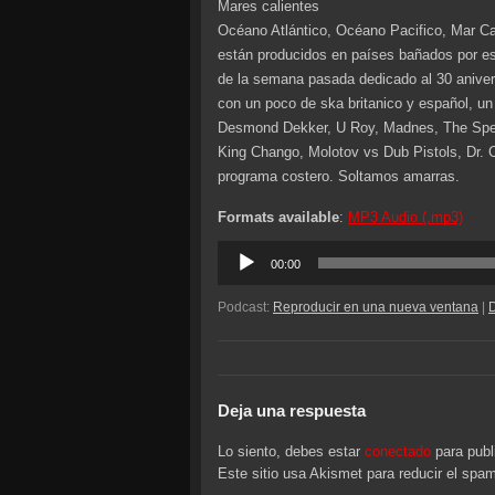
Mares calientes
Océano Atlántico, Océano Pacifico, Mar Ca
están producidos en países bañados por est
de la semana pasada dedicado al 30 anive
con un poco de ska britanico y español, un 
Desmond Dekker, U Roy, Madnes, The Spec
King Chango, Molotov vs Dub Pistols, Dr. 
programa costero. Soltamos amarras.
Formats available
:
MP3 Audio (.mp3)
Reproductor
00:00
de
audio
Podcast:
Reproducir en una nueva ventana
|
Deja una respuesta
Lo siento, debes estar
conectado
para publ
Este sitio usa Akismet para reducir el spa