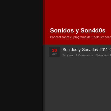
Sonidos y Son4d0s
Podcast sobre el programa de RadioGranolle
Sonidos y Sonados 2011-
20
MAY
Por paco
0 Comentarios
Categorías: