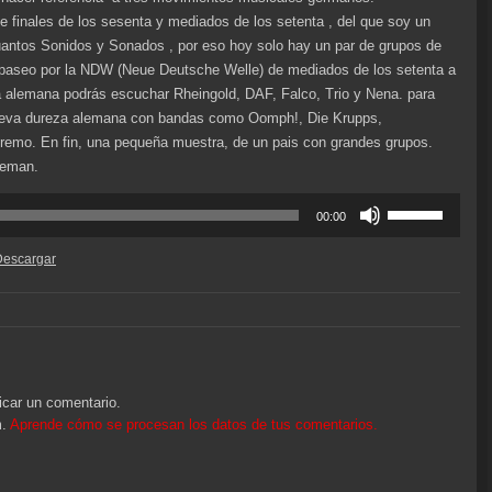
de finales de los sesenta y mediados de los setenta , del que soy un
uantos Sonidos y Sonados , por eso hoy solo hay un par de grupos de
 paseo por la NDW (Neue Deutsche Welle) de mediados de los setenta a
 alemana podrás escuchar Rheingold, DAF, Falco, Trio y Nena. para
nueva dureza alemana con bandas como Oomph!, Die Krupps,
remo. En fin, una pequeña muestra, de un pais con grandes grupos.
leman.
Utiliza
00:00
las
teclas
Descargar
de
flecha
arriba/abajo
para
aumentar
o
icar un comentario.
disminuir
m.
Aprende cómo se procesan los datos de tus comentarios.
el
volumen.