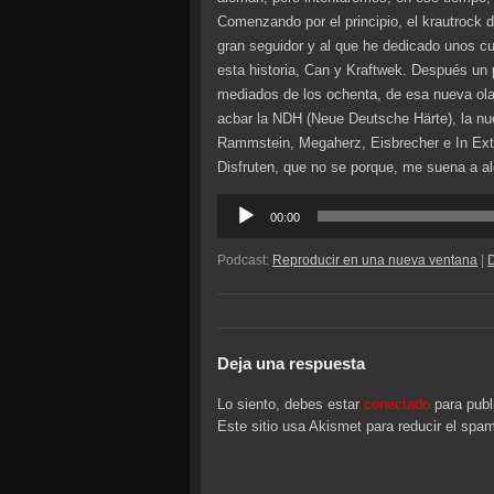
Comenzando por el principio, el krautrock 
gran seguidor y al que he dedicado unos c
esta historia, Can y Kraftwek. Después un
mediados de los ochenta, de esa nueva ola
acbar la NDH (Neue Deutsche Härte), la 
Rammstein, Megaherz, Eisbrecher e In Ext
Disfruten, que no se porque, me suena a a
Reproductor
00:00
de
audio
Podcast:
Reproducir en una nueva ventana
|
Deja una respuesta
Lo siento, debes estar
conectado
para publ
Este sitio usa Akismet para reducir el spa