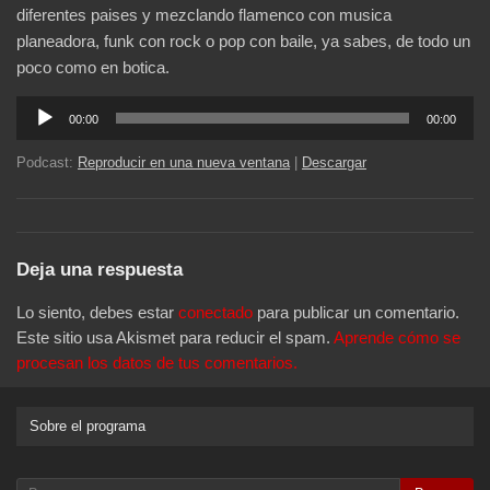
diferentes paises y mezclando flamenco con musica
planeadora, funk con rock o pop con baile, ya sabes, de todo un
poco como en botica.
Reproductor
00:00
00:00
de
audio
Podcast:
Reproducir en una nueva ventana
|
Descargar
Deja una respuesta
Lo siento, debes estar
conectado
para publicar un comentario.
Este sitio usa Akismet para reducir el spam.
Aprende cómo se
procesan los datos de tus comentarios.
Sobre el programa