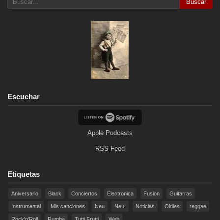
Buscar
Escuchar
Apple Podcasts
RSS Feed
Etiquetas
Aniversario
Black
Conciertos
Electronica
Fusion
Guitarras
Instrumental
Mis canciones
Neu
Neu!
Noticias
Oldies
reggae
Rock'n'Roll
Rumba
Tutti Frutti
Web