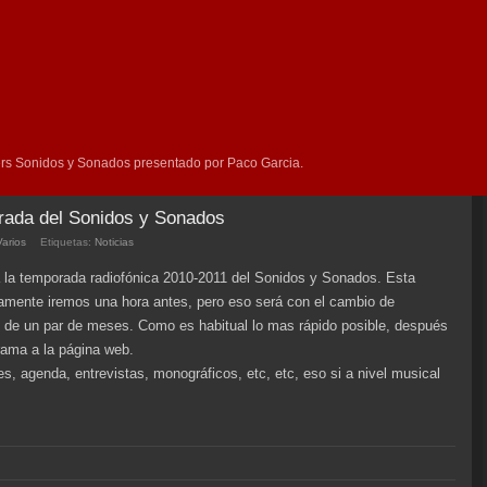
rs Sonidos y Sonados presentado por Paco Garcia.
rada del Sonidos y Sonados
Varios
Etiquetas:
Noticias
a la temporada radiofónica 2010-2011 del Sonidos y Sonados. Esta
amente iremos una hora antes, pero eso será con el cambio de
o de un par de meses. Como es habitual lo mas rápido posible, después
rama a la página web.
, agenda, entrevistas, monográficos, etc, etc, eso si a nivel musical