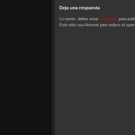
Deja una respuesta
Lo siento, debes estar
conectado
para publ
Este sitio usa Akismet para reducir el spa