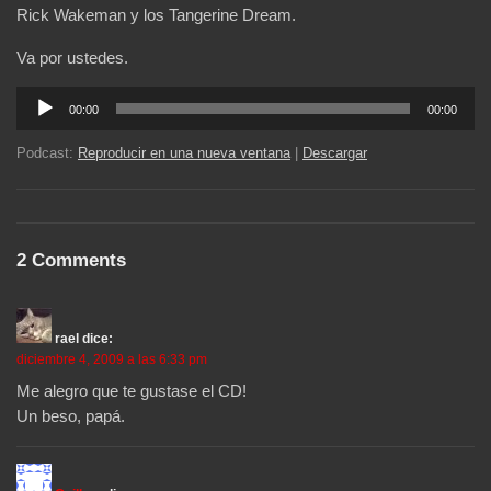
Rick Wakeman y los Tangerine Dream.
Va por ustedes.
Reproductor
00:00
00:00
de
audio
Podcast:
Reproducir en una nueva ventana
|
Descargar
2 Comments
rael
dice:
diciembre 4, 2009 a las 6:33 pm
Me alegro que te gustase el CD!
Un beso, papá.